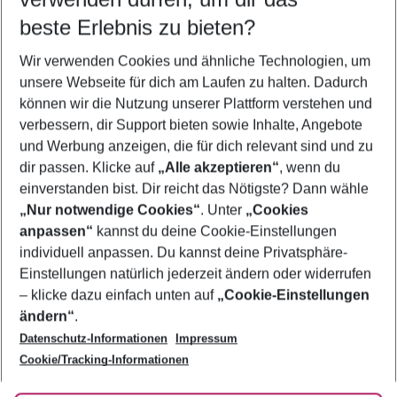
08.08.26
–
06.08.27
5-8 Nächte
beste Erlebnis zu bieten?
Wer wird verreisen
Wir verwenden Cookies und ähnliche Technologien, um
2 Erwachsene
Keine Kinder
unsere Webseite für dich am Laufen zu halten. Dadurch
können wir die Nutzung unserer Plattform verstehen und
Mehr Filter anzeigen
verbessern, dir Support bieten sowie Inhalte, Angebote
und Werbung anzeigen, die für dich relevant sind und zu
dir passen. Klicke auf
„Alle akzeptieren“
, wenn du
einverstanden bist. Dir reicht das Nötigste? Dann wähle
„Nur notwendige Cookies“
. Unter
„Cookies
anpassen“
kannst du deine Cookie-Einstellungen
Footer
Footer navigation
individuell anpassen. Du kannst deine Privatsphäre-
Über uns
Einstellungen natürlich jederzeit ändern oder widerrufen
AGB
– klicke dazu einfach unten auf
„Cookie-Einstellungen
Service & Hilfe
Bestpreisgarantie
ändern“
.
Datenschutz-Informationen
Impressum
Agenturbetreuung
Cookie-Einstellungen ändern
Folge uns
Barrierefreies Reisen
Cookie/Tracking-Informationen
Cookie-Richtlinie
Check-in
Datenschutz