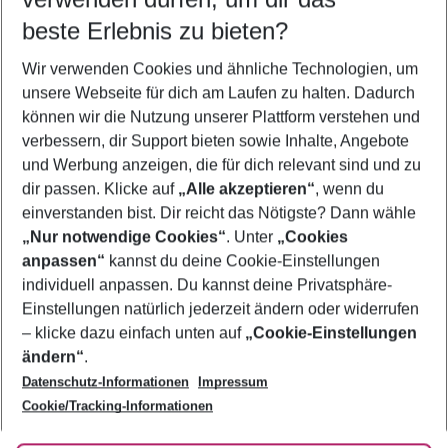
09.08.26
–
07.08.27
5-8 Nächte
beste Erlebnis zu bieten?
Wer wird verreisen
Wir verwenden Cookies und ähnliche Technologien, um
2 Erwachsene
Keine Kinder
unsere Webseite für dich am Laufen zu halten. Dadurch
können wir die Nutzung unserer Plattform verstehen und
Mehr Filter anzeigen
verbessern, dir Support bieten sowie Inhalte, Angebote
und Werbung anzeigen, die für dich relevant sind und zu
dir passen. Klicke auf
„Alle akzeptieren“
, wenn du
einverstanden bist. Dir reicht das Nötigste? Dann wähle
„Nur notwendige Cookies“
. Unter
„Cookies
anpassen“
kannst du deine Cookie-Einstellungen
Footer
Footer navigation
individuell anpassen. Du kannst deine Privatsphäre-
Über uns
Einstellungen natürlich jederzeit ändern oder widerrufen
AGB
– klicke dazu einfach unten auf
„Cookie-Einstellungen
Service & Hilfe
Bestpreisgarantie
ändern“
.
Datenschutz-Informationen
Impressum
Agenturbetreuung
Cookie-Einstellungen ändern
Folge uns
Barrierefreies Reisen
Cookie/Tracking-Informationen
Cookie-Richtlinie
Check-in
Datenschutz