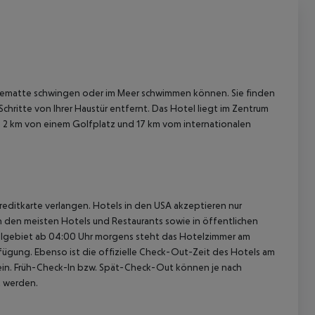
ängematte schwingen oder im Meer schwimmen können. Sie finden
chritte von Ihrer Haustür entfernt. Das Hotel liegt im Zentrum
 2 km von einem Golfplatz und 17 km vom internationalen
reditkarte verlangen. Hotels in den USA akzeptieren nur
In den meisten Hotels und Restaurants sowie in öffentlichen
elgebiet ab 04:00 Uhr morgens steht das Hotelzimmer am
rfügung. Ebenso ist die offizielle Check-Out-Zeit des Hotels am
g ein. Früh-Check-In bzw. Spät-Check-Out können je nach
t werden.