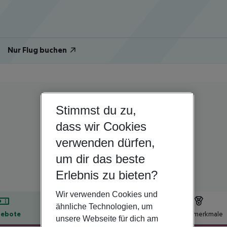
Nur Flug buchen
Stimmst du zu,
USA | Florida | Miami Beach
Marseilles Hotel
dass wir Cookies
verwenden dürfen,
4
um dir das beste
Erlebnis zu bieten?
Wir verwenden Cookies und
ähnliche Technologien, um
ebote
Hotelbeschreibung
Hotelmerkmale
unsere Webseite für dich am