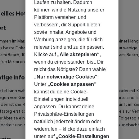
lbeschreibung
Laufen zu halten. Dadurch
können wir die Nutzung unserer
eilles Hotel
Plattform verstehen und
4
verbessern, dir Support bieten
ort
sowie Inhalte, Angebote und
Werbung anzeigen, die für dich
mmen im Marseilles Hotel, wo Sie sich in der Sonne sonnen, in einer H
relevant sind und zu dir passen.
's beste Einkaufsmöglichkeiten, Restaurants und Nachtleben nur wenige S
Klicke auf
„Alle akzeptieren“
,
ami Beach, 100 m vom Strand, 450 m vom Kongresszentrum Miami Beach,
fen Miami entfernt.
wenn du einverstanden bist. Dir
reicht das Nötigste? Dann wähle
tige Informationen
„Nur notwendige Cookies“
.
Unter
„Cookies anpassen“
tel kann während des Check-in-Prozesses eine Kaution in bar oder mit K
kannst du deine Cookie-
gen von Gästen, die über 21 Jahre und im Besitz einer Kreditkarte sind. 
Einstellungen individuell
en ist das Rauchen komplett untersagt. Bei planmäßiger Ankunft im Zi
anpassen. Du kannst deine
tstag erst ab der offiziellen Check-In-Zeit des jeweiligen Hotels zur Ve
Privatsphäre-Einstellungen
r Abreise einzuhalten. Dies schließt Rückflüge bis 3:00 Uhr am Folgeta
natürlich jederzeit ändern oder
barkeit und gegen einen Aufpreis über unser Service Team hinzugebuch
widerrufen – klicke dazu einfach
unten auf
„Cookie-Einstellungen
eis: