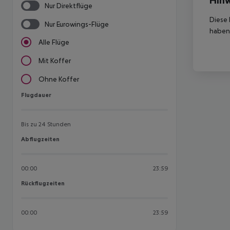
Nur Direktflüge
Diese 
Nur Eurowings-Flüge
haben,
Alle Flüge
Mit Koffer
Ohne Koffer
Flugdauer
Flugdauer
Bis zu 24 Stunden
Abflugzeiten
Abflugzeiten
00:00
23:59
Rückflugzeiten
Rückflugzeiten
00:00
23:59