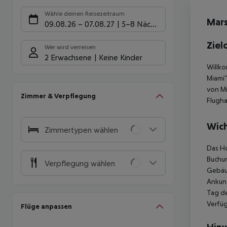
Hote
Wähle deinen Reisezeitraum
Mars
09.08.26
–
07.08.27
5-8 Nächte
Ziel
Wer wird verreisen
2 Erwachsene
Keine Kinder
Willko
Miami'
von Mi
Zimmer & Verpflegung
Flugha
Wich
Zimmertypen wählen
Das Ho
Buchun
Verpflegung wählen
Gebäud
Ankunf
Tag de
Verfüg
Flüge anpassen
Hinw