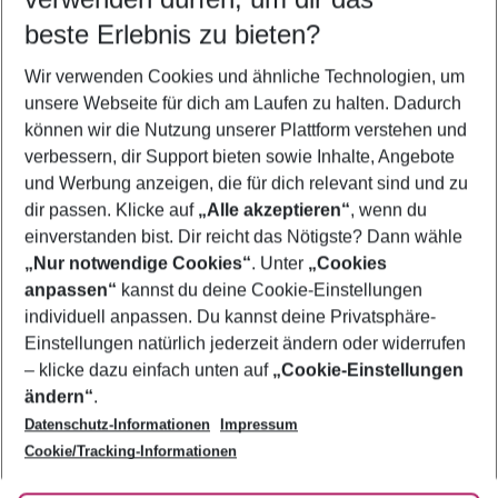
10.08.26
–
08.08.27
5-8 Nächte
beste Erlebnis zu bieten?
Wer wird verreisen
Wir verwenden Cookies und ähnliche Technologien, um
2 Erwachsene
Keine Kinder
unsere Webseite für dich am Laufen zu halten. Dadurch
können wir die Nutzung unserer Plattform verstehen und
Mehr Filter anzeigen
verbessern, dir Support bieten sowie Inhalte, Angebote
und Werbung anzeigen, die für dich relevant sind und zu
dir passen. Klicke auf
„Alle akzeptieren“
, wenn du
einverstanden bist. Dir reicht das Nötigste? Dann wähle
„Nur notwendige Cookies“
. Unter
„Cookies
anpassen“
kannst du deine Cookie-Einstellungen
Footer
Footer navigation
individuell anpassen. Du kannst deine Privatsphäre-
Über uns
Einstellungen natürlich jederzeit ändern oder widerrufen
AGB
– klicke dazu einfach unten auf
„Cookie-Einstellungen
Service & Hilfe
Bestpreisgarantie
ändern“
.
Datenschutz-Informationen
Impressum
Agenturbetreuung
Cookie-Einstellungen ändern
Folge uns
Barrierefreies Reisen
Cookie/Tracking-Informationen
Cookie-Richtlinie
Check-in
Datenschutz