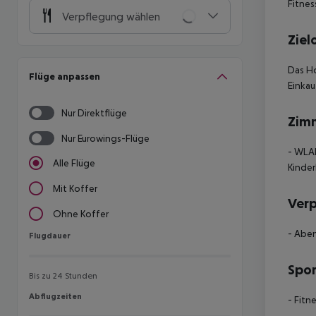
Fitnes
Verpflegung wählen
Ziel
Das Ho
Flüge anpassen
Einkau
Nur Direktflüge
Zim
Nur Eurowings-Flüge
- WLAN
Alle Flüge
Kinder
Mit Koffer
Ver
Ohne Koffer
- Aben
Flugdauer
Flugdauer
Spor
Bis zu 24 Stunden
Abflugzeiten
Abflugzeiten
- Fitn