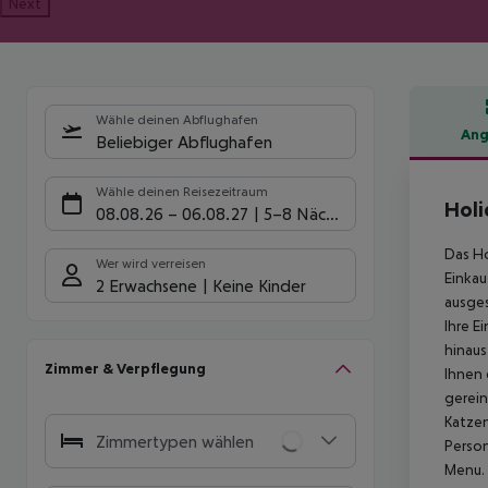
Next
Wähle deinen Abflughafen
Ang
Beliebiger Abflughafen
Hote
Wähle deinen Reisezeitraum
Holi
08.08.26
–
06.08.27
5-8 Nächte
Das Ho
Wer wird verreisen
Einkau
2 Erwachsene
Keine Kinder
ausges
Ihre E
hinaus
Zimmer & Verpflegung
Ihnen 
gerein
Katzen
Zimmertypen wählen
Person
Menu. 