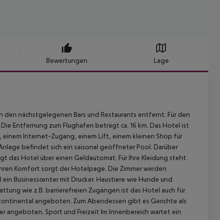
Bewertungen
Lage
on den nächstgelegenen Bars und Restaurants entfernt. Für den
 Die Entfernung zum Flughafen beträgt ca. 16 km. Das Hotel ist
 einem Internet-Zugang, einem Lift, einem kleinen Shop für
Anlage befindet sich ein saisonal geöffneter Pool. Darüber
gt das Hotel über einen Geldautomat. Für Ihre Kleidung steht
r Ihren Komfort sorgt der Hotelpage. Die Zimmer werden
 ein Businesscenter mit Drucker. Haustiere wie Hunde und
attung wie z.B. barrierefreien Zugängen ist das Hotel auch für
kontinental angeboten. Zum Abendessen gibt es Gerichte als
ier angeboten.
Sport und Freizeit Im Innenbereich wartet ein