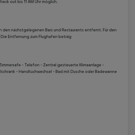
heck out bis 11 AM Uhr möglich.
on den nächstgelegenen Bars und Restaurants entfernt. Für den
. Die Entfernung zum Flughafen beträg
 akzeptieren
 Zimmersafe - Telefon - Zentral gesteuerte Klimaanlage -
ühlschrank - Handtuchwechsel - Bad mit Dusche oder Badewanne