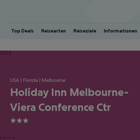
Top Deals
Reisearten
Reiseziele
Informationen
ious
USA | Florida | Melbourne
Holiday Inn Melbourne-
Viera Conference Ctr
3