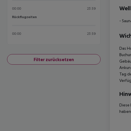
Well
00:00
23:59
Rückflugzeiten
Rückflugzeiten
- Saun
00:00
23:59
Wich
Das Ho
Buchun
Filter zurücksetzen
Gebäud
Ankunf
Tag de
Verfüg
Hinw
Diese 
haben,