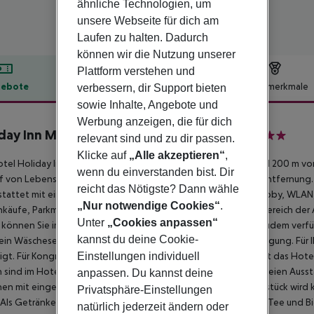
ähnliche Technologien, um
unsere Webseite für dich am
Laufen zu halten. Dadurch
können wir die Nutzung unserer
Plattform verstehen und
ebote
Hotelbeschreibung
Hotelmerkmale
verbessern, dir Support bieten
sowie Inhalte, Angebote und
lbeschreibung
Werbung anzeigen, die für dich
day Inn Melbourne-Viera Conference Ctr
relevant sind und zu dir passen.
3
Klicke auf
„Alle akzeptieren“
,
tel Holiday Inn Melbourne-Viera Conference Ctr liegt nur rund 200 m v
wenn du einverstanden bist. Dir
f von Lebensmitteln gibt es einen Supermarkt in etwa 1,1 km Entfernung.
reicht das Nötigste? Dann wähle
tattet mit einer 24h am Tag geöffneten Rezeption, einer Lobby, WLAN,
„Nur notwendige Cookies“
.
inkäufe, Parkmöglichkeiten sowie einer TV-Lounge. Im Außenbereich der 
Unter
„Cookies anpassen“
 können Sie im Freien auf einer Sonnenterrasse entspannen. Zudem verfü
kannst du deine Cookie-
ein Wäscheservice (geg. Gebühr) und ein Bügelservice zur Verfügung. Fü
igt. Für Kongresse und sonstige geschäftliche Meetings bietet das Hotel
Einstellungen individuell
 sind im Hotel erlaubt (auf Anfrage). Aufgrund seiner barrierefreien Ausst
anpassen. Du kannst deine
en mit eingeschränkter Mobilität geeignet.
Verpflegung Frühstück wird 
Privatsphäre-Einstellungen
Als Getränke werden im Hotel Wasser, Softdrinks, Kaffee und Tee und B
natürlich jederzeit ändern oder