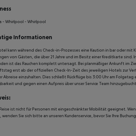
ness
a - Whirlpool - Whirlpool
tige Informationen
tel kann während des Check-in-Prozesses eine Kaution in bar oder mit K
gen von Gästen, die über 21 Jahre und im Besitz einer Kreditkarte sind. 
en ist das Rauchen komplett untersagt. Bei planmäßiger Ankunft im Zi
tstag erst ab der offiziellen Check-In-Zeit des jeweiligen Hotels zur Ve
r Abreise einzuhalten. Dies schließt Rückflüge bis 3:00 Uhr am Folgeta
barkeit und gegen einen Aufpreis über unser Service Team hinzugebuch
eis:
Reise ist nicht für Personen mit eingeschränkter Mobilität geeignet. We
 wenden Sie sich bitte an unseren Kundenservice, bevor Sie Ihre Buchung