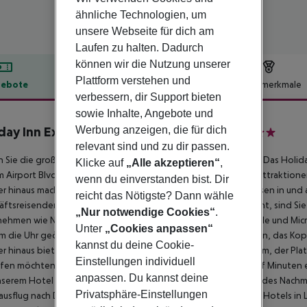
ähnliche Technologien, um
unsere Webseite für dich am
Laufen zu halten. Dadurch
können wir die Nutzung unserer
Plattform verstehen und
ebote
Hotelbeschreibung
Hotelmerkmale
verbessern, dir Support bieten
lbeschreibung
sowie Inhalte, Angebote und
day Inn Express Los Angeles LAX Airport
Werbung anzeigen, die für dich
3
relevant sind und zu dir passen.
 Sie die großartige Lage des Holiday Inn Los Angeles Airport. Das Holiday
Klicke auf
„Alle akzeptieren“
,
 Airport Blvd. und in der Nähe zahlreicher Unternehmen und Attraktion
wenn du einverstanden bist. Dir
r hinaus macht unser Hotel in der Nähe des LA Airport das Reisen in un
reicht das Nötigste? Dann wähle
ftsreisender sind, der Hotels in der Nähe des LAX Airport sucht, sind Sie
„Nur notwendige Cookies“
.
ehmen wie Neutrogena, Raytheon Aircraft, Bayer, Xerox, Oracle und Mic
Unter
„Cookies anpassen“
m die Uhr geöffneten Businesscenter auf Meetings vorbereiten, das Ko
kannst du deine Cookie-
r hinaus bieten wir einen 450 Quadratfuß großen Tagungsraum, der Plat
Einstellungen individuell
fen möchten, besuchen Sie unbedingt Marina Del Rey, nur fünf Minuten e
anpassen. Du kannst deine
serem Hotel entfernt befindet. Familien können ein aufregendes Nachm
Privatsphäre-Einstellungen
usflug nach Disneyland unternehmen. Wir gehen über andere Hotels in L