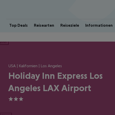
Top Deals
Reisearten
Reiseziele
Informationen
ious
USA | Kalifornien | Los Angeles
Holiday Inn Express Los
Angeles LAX Airport
3