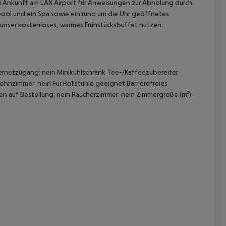
bei Ankunft am LAX Airport für Anweisungen zur Abholung durch
ool und ein Spa sowie ein rund um die Uhr geöffnetes
unser kostenloses, warmes Frühstücksbuffet nutzen.
rnetzugang: nein Minikühlschrank Tee-/Kaffeezubereiter
Wohnzimmer: nein Für Rollstühle geeignet Barrierefreies
 auf Bestellung: nein Raucherzimmer: nein Zimmergröße (m²):
 akzeptieren