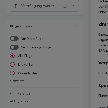
LAX Ai
Verpflegung wählen
den Sh
Fitnes
Zim
Flüge anpassen
Badezi
Nur Direktflüge
Bügels
Badezi
Nur Eurowings-Flüge
23 Anz
Alle Flüge
Ver
Mit Koffer
Frühst
Ohne Koffer
Flugdauer
Flugdauer
Spor
Bis zu 24 Stunden
Fitnes
Abflugzeiten
Abflugzeiten