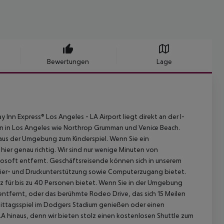
Bewertungen
Lage
 Inn Express® Los Angeles - LA Airport liegt direkt an der I-
en in Los Angeles wie Northrop Grumman und Venice Beach.
d aus der Umgebung zum Kinderspiel. Wenn Sie ein
 hier genau richtig. Wir sind nur wenige Minuten von
rosoft entfernt. Geschäftsreisende können sich in unserem
pier- und Druckunterstützung sowie Computerzugang bietet.
z für bis zu 40 Personen bietet. Wenn Sie in der Umgebung
ntfernt, oder das berühmte Rodeo Drive, das sich 15 Meilen
ittagsspiel im Dodgers Stadium genießen oder einen
A hinaus, denn wir bieten stolz einen kostenlosen Shuttle zum