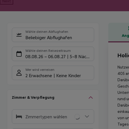
Next
Wähle deinen Abflughafen
Ang
Beliebiger Abflughafen
Hote
Wähle deinen Reisezeitraum
Holi
08.08.26
–
06.08.27
5-8 Nächte
Nutzen
Wer wird verreisen
405 am
2 Erwachsene
Keine Kinder
Darübe
Geschä
Untern
Zimmer & Verpflegung
rund u
Darübe
einkau
Zimmertypen wählen
von un
Tagesa