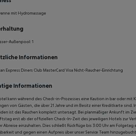
ness
anne mit Hydromassage
rhaltung
sser-Außenpool: 1
tzliche Informationen
an Express Diners Club MasterCard Visa Nicht-Raucher-Einrichtung
tige Informationen
tel kann während des Check-in-Prozesses eine Kaution in bar oder mit K
gen von Gästen, die über 21 Jahre und im Besitz einer Kreditkarte sind. 
en ist das Rauchen komplett untersagt. Bei planmäßiger Ankunft im Zi
tstag erst ab der offiziellen Check-In-Zeit des jeweiligen Hotels zur Ve
r Abreise einzuhalten. Dies schließt Rückflüge bis 3:00 Uhr am Folgeta
barkeit und gegen einen Aufpreis über unser Service Team hinzugebuch