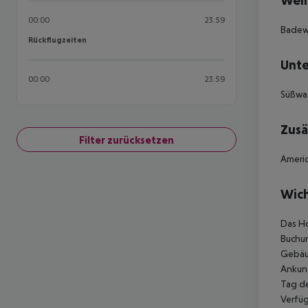
Well
00:00
23:59
Badew
Rückflugzeiten
Rückflugzeiten
Unte
00:00
23:59
Süßwa
Zusä
Filter zurücksetzen
Americ
Wich
Das Ho
Buchun
Gebäud
Ankunf
Tag de
Verfüg