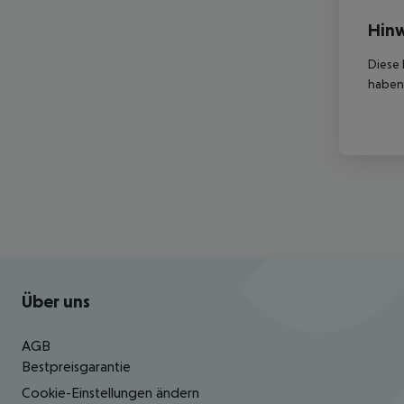
Hinw
Diese 
haben,
Footer
Footer navigation
Über uns
AGB
Bestpreisgarantie
Cookie-Einstellungen ändern