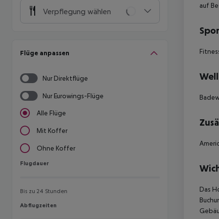
auf Be
Verpflegung wählen
Spor
Fitnes
Flüge anpassen
Well
Nur Direktflüge
Nur Eurowings-Flüge
Badew
Alle Flüge
Zusä
Mit Koffer
Americ
Ohne Koffer
Flugdauer
Flugdauer
Wich
Das Ho
Bis zu 24 Stunden
Buchun
Abflugzeiten
Abflugzeiten
Gebäud