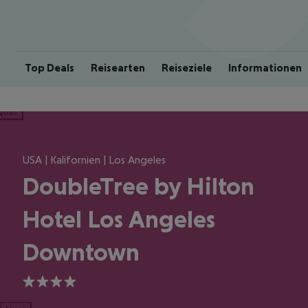
Top Deals
Reisearten
Reiseziele
Informationen
ious
USA | Kalifornien | Los Angeles
DoubleTree by Hilton
Hotel Los Angeles
Downtown
4