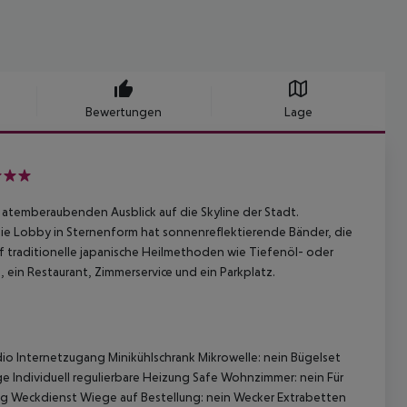
Bewertungen
Lage
 atemberaubenden Ausblick auf die Skyline der Stadt.
Die Lobby in Sternenform hat sonnenreflektierende Bänder, die
f traditionelle japanische Heilmethoden wie Tiefenöl- oder
ein Restaurant, Zimmerservice und ein Parkplatz.
io
Internetzugang
Minikühlschrank
Mikrowelle: nein
Bügelset
ge
Individuell regulierbare Heizung
Safe
Wohnzimmer: nein
Für
ng
Weckdienst
Wiege auf Bestellung: nein
Wecker
Extrabetten