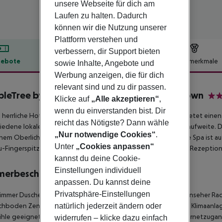
unsere Webseite für dich am
Laufen zu halten. Dadurch
können wir die Nutzung unserer
Plattform verstehen und
verbessern, dir Support bieten
ebote
Hotelbeschreibung
Hotelmerkmale
sowie Inhalte, Angebote und
Werbung anzeigen, die für dich
lbeschreibung
relevant sind und zu dir passen.
leTree by Hilton Hotel Los Angeles Downtown
Klicke auf
„Alle akzeptieren“
,
4
wenn du einverstanden bist. Dir
 herrliche Hotel liegt zentral in Downtown Los Angeles und bietet einen
reicht das Nötigste? Dann wähle
iedene lokale Attraktionen und Sehenswürdigkeiten sind in Laufweite. 
„Nur notwendige Cookies“
.
nem Oberlicht über der zentralen Bar hängen. Der hoteleigene Spa ist au
Unter
„Cookies anpassen“
u-Fingerspitzenmassage spezialisiert. Hinzukommen eine 24h-Rezeption, 
kannst du deine Cookie-
Einstellungen individuell
merbeschreibung
anpassen. Du kannst deine
Privatsphäre-Einstellungen
immer
Dusche
Badewanne
Haartrockner
Direktwahltelefon
Fernseher
Rad
natürlich jederzeit ändern oder
chboden
Zentral regulierte Klimaanlage
Individuell regulierbare Klimaanla
ühle geeignet: nein
Barrierefreies Badezimmer: nein
WLAN-Internetzuga
widerrufen – klicke dazu einfach