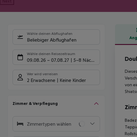
Next
Wähle deinen Abflughafen
Ang
Beliebiger Abflughafen
Hote
Wähle deinen Reisezeitraum
Doub
09.08.26
–
07.08.27
5-8 Nächte
Dieses
Wer wird verreisen
Versch
2 Erwachsene
Keine Kinder
von ei
Shiats
Zimmer & Verpflegung
Zim
Badez
Zimmertypen wählen
Teppi
Rollst