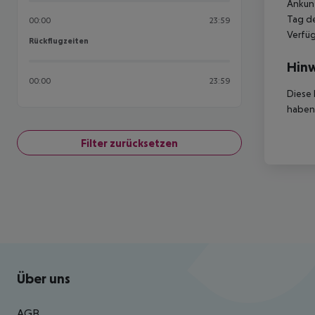
Ankunf
Tag de
00:00
23:59
Verfüg
Rückflugzeiten
Rückflugzeiten
Hinw
00:00
23:59
Diese 
haben,
Filter zurücksetzen
Footer
Footer navigation
Über uns
AGB