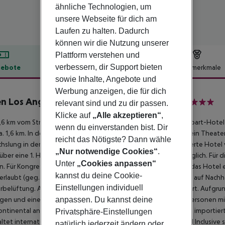
ähnliche Technologien, um
unsere Webseite für dich am
Laufen zu halten. Dadurch
können wir die Nutzung unserer
Plattform verstehen und
verbessern, dir Support bieten
ebote
Hotelbeschreibung
Hotelmerkmale
sowie Inhalte, Angebote und
lbeschreibung
Werbung anzeigen, die für dich
n Los Angeles Downtown Dragon Gate Inn
relevant sind und zu dir passen.
3
Klicke auf
„Alle akzeptieren“
,
,6 km vom Strand und ca. 25 km vom Meer entfernt liegt das Apart-Hotel 
wenn du einverstanden bist. Dir
a. 1,6 km. In der Umgebung sorgen ein Freizeitpark (ca. 25 km), ein Theater (c
reicht das Nötigste? Dann wähle
slung in der schönsten Zeit des Jahres. Das saisonal klimatisierte Hotel
„Nur notwendige Cookies“
.
über eine 1. Hilfe-Ausrüstung. Der Check In rund um die Uhr möglich. Für
Unter
„Cookies anpassen“
. Für Kongresse und sonstige geschäftliche Meetings bietet das Hotel e
kannst du deine Cookie-
erlaubt (geg. Gebühr). In Ihrem Urlaubshotel wird sehr viel Wert auf Nachh
Einstellungen individuell
belüftung. Als Zahlungsmittel wird Euro/Master Card akzeptiert. Aufgrund 
anpassen. Du kannst deine
en und einem rollstuhlgerechten Bad ist das Hotel auch für Personen mi
ontinental angeboten. Bei Buchung von Halbpension Plus sind importierte S
Privatsphäre-Einstellungen
ltet internationale alkoholische Getränke. Bei Buchung von All Inclusive 
natürlich jederzeit ändern oder