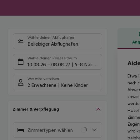
Wähle deinen Abflughafen
Ang
Beliebiger Abflughafen
Hote
Wähle deinen Reisezeitraum
Aide
10.08.26
–
08.08.27
5-8 Nächte
Etwa 1
Wer wird verreisen
nach c
2 Erwachsene
Keine Kinder
Abwech
sowie 
werden
Zimmer & Verpflegung
Hotel 
Zimmer
Zugäng
Zimmertypen wählen
wird k
beinha