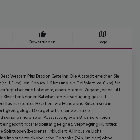
Bewertungen
Lage
Best Western Plus Dragon Gate Inn. Die Altstadt erreichen Sie
a. 1,6 km), ein Kino (ca. 1,6 km) und ein Golfplatz (ca. 6 km) für
 verfügt über eine Lobbybar, einen Internet-Zugang, einen Lift
 die Kleinsten können Babybetten zur Verfügung gestellt
in Businesscenter. Haustiere wie Hunde und Katzen sind im
altigkeit gelegt: Dazu gehört u.a. eine zentrale
seiner barrierefreien Ausstattung wie z.B. barrierefreien
t eingeschränkter Mobilität geeignet. Verpflegung Frühstück
pirituosen (begrenzt) inkludiert. All Inclusive Light
sind importierte alkoholische Getränke (24h, limitiert) ohne