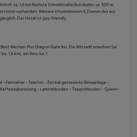
hnhof: ca. 1,6 km Nächste Schnellstraße/Autobahn: ca. 300 m
st im Hotel vorhanden. Weitere Informationen 6 Zimmer des aus
glich. Das Hotel ist gay-friendly.
Best Western Plus Dragon Gate Inn. Die Altstadt erreichen Sie
a. 1,6 km), ein Kino (ca. 1
 akzeptieren
) - Fernseher - Telefon - Zentral gesteuerte Klimaanlage -
e-/Kaffeezubereitung - Laminatboden - Teppichboden - Queen-