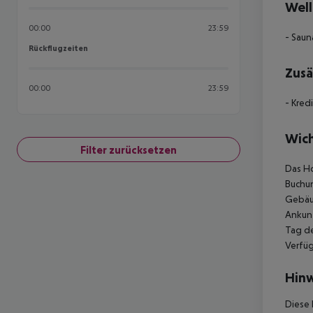
Well
00:00
23:59
- Saun
Rückflugzeiten
Rückflugzeiten
Zusä
00:00
23:59
- Kred
Wich
Filter zurücksetzen
Das Ho
Buchun
Gebäud
Ankunf
Tag de
Verfüg
Hinw
Diese 