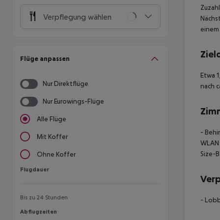
Zuzahl
Verpflegung wählen
Nächst
einem 
Ziel
Flüge anpassen
Etwa 1
Nur Direktflüge
nach c
Nur Eurowings-Flüge
Zim
Alle Flüge
- Behi
Mit Koffer
WLAN -
Size-B
Ohne Koffer
Flugdauer
Flugdauer
Ver
Bis zu 24 Stunden
- Lobb
Abflugzeiten
Abflugzeiten