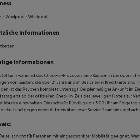
ness
a - Whirlpool - Whirlpool
tzliche Informationen
itkarten
tige Informationen
tel kann während des Check-in-Prozesses eine Kaution in bar oder mit K
gen von Gästen, die über 21 Jahre und im Besitz einer Kreditkarte sind. 
en ist das Rauchen komplett untersagt. Bei planmäßiger Ankunft im Zi
tstag erst ab der offiziellen Check-In-Zeit des jeweiligen Hotels zur Ve
r Abreise einzuhalten. Dies schließt Rückflüge bis 3:00 Uhr am Folgeta
barkeit und gegen einen Aufpreis über unser Service Team hinzugebuch
eis:
Reise ist nicht für Personen mit eingeschränkter Mobilität geeignet. We