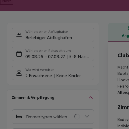
Next
Wähle deinen Abflughafen
Ang
Beliebiger Abflughafen
Hote
Wähle deinen Reisezeitraum
Clu
09.08.26
–
07.08.27
5-8 Nächte
Macht 
Wer wird verreisen
Bootsf
2 Erwachsene
Keine Kinder
Hoover
Felsfo
Alters
Zimmer & Verpflegung
Zim
Zimmertypen wählen
Badezi
Indivi