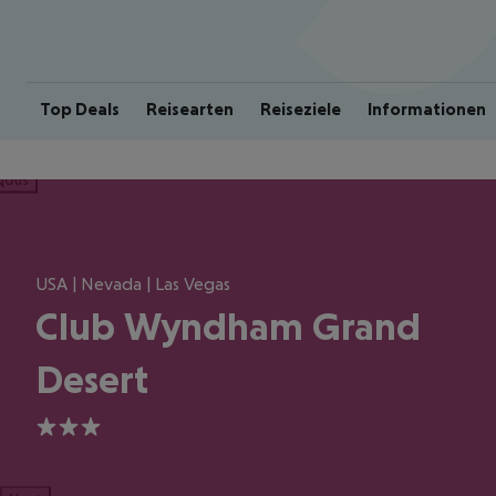
Top Deals
Reisearten
Reiseziele
Informationen
ious
USA | Nevada | Las Vegas
Club Wyndham Grand
Desert
3