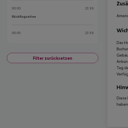
Zusä
00:00
23:59
Americ
Rückflugzeiten
Rückflugzeiten
Wich
00:00
23:59
Das Ho
Buchun
Gebäud
Filter zurücksetzen
Ankunf
Tag de
Verfüg
Hinw
Diese 
haben,