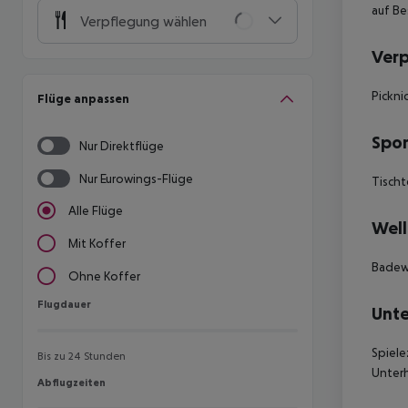
auf Be
Verpflegung wählen
Ver
Pickni
Flüge anpassen
Spor
Nur Direktflüge
Nur Eurowings-Flüge
Tischt
Alle Flüge
Well
Mit Koffer
Badew
Ohne Koffer
Flugdauer
Flugdauer
Unte
Spiele
Bis zu 24 Stunden
Unter
Abflugzeiten
Abflugzeiten