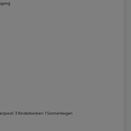
nigung
 akzeptieren
ßenpool: 3 Kinderbecken: 1 Sonnenliegen