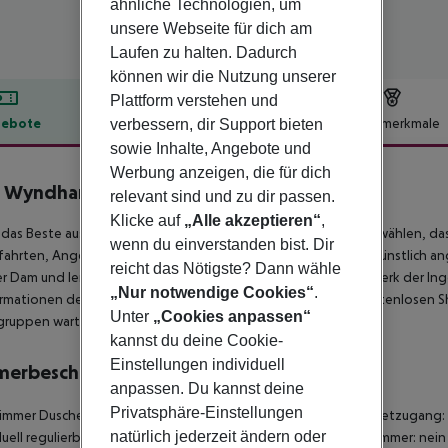
ähnliche Technologien, um
unsere Webseite für dich am
Laufen zu halten. Dadurch
können wir die Nutzung unserer
Plattform verstehen und
ebote
Hotelbeschreibung
Hotelmerkmale
verbessern, dir Support bieten
sowie Inhalte, Angebote und
lbeschreibung
Werbung anzeigen, die für dich
b Wyndham Grand Desert
relevant sind und zu dir passen.
3
Klicke auf
„Alle akzeptieren“
,
das Beste aus Ihrem Urlaub in Las Vegas, indem Sie ein Resort wählen, da
wenn du einverstanden bist. Dir
ahrten, Angeln und Badespaß am Lake Mead, dem größten künstlich ang
reicht das Nötigste? Dann wähle
 Dam und lernen Sie die Geheimnisse hinter diesem Meisterwerk der Inge
„Nur notwendige Cookies“
.
rmationen des Red Rock Canyon oder nutzen Sie unseren kostenlosen Shut
Unter
„Cookies anpassen“
gruppen warten.
kannst du deine Cookie-
Einstellungen individuell
merbeschreibung
anpassen. Du kannst deine
Privatsphäre-Einstellungen
mmer Dusche Badewanne Direktwahltelefon Fernseher Internetzugang: ne
natürlich jederzeit ändern oder
duell regulierbare Heizung Wohnzimmer: 1 Barrierefreies Badezimmer: ne