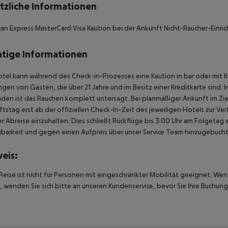
tzliche Informationen
an Express MasterCard Visa Kaution bei der Ankunft Nicht-Raucher-Einri
tige Informationen
tel kann während des Check-in-Prozesses eine Kaution in bar oder mit K
gen von Gästen, die über 21 Jahre und im Besitz einer Kreditkarte sind. 
en ist das Rauchen komplett untersagt. Bei planmäßiger Ankunft im Zi
tstag erst ab der offiziellen Check-In-Zeit des jeweiligen Hotels zur Ve
r Abreise einzuhalten. Dies schließt Rückflüge bis 3:00 Uhr am Folgeta
barkeit und gegen einen Aufpreis über unser Service Team hinzugebuch
eis:
Reise ist nicht für Personen mit eingeschränkter Mobilität geeignet. We
 wenden Sie sich bitte an unseren Kundenservice, bevor Sie Ihre Buchung