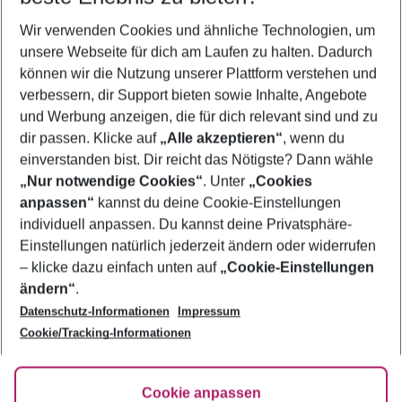
Wer wird verreisen
Wir verwenden Cookies und ähnliche Technologien, um
2 Erwachsene
Keine Kinder
unsere Webseite für dich am Laufen zu halten. Dadurch
können wir die Nutzung unserer Plattform verstehen und
Mehr Filter anzeigen
verbessern, dir Support bieten sowie Inhalte, Angebote
und Werbung anzeigen, die für dich relevant sind und zu
dir passen. Klicke auf
„Alle akzeptieren“
, wenn du
einverstanden bist. Dir reicht das Nötigste? Dann wähle
„Nur notwendige Cookies“
. Unter
„Cookies
anpassen“
kannst du deine Cookie-Einstellungen
Footer
Footer navigation
individuell anpassen. Du kannst deine Privatsphäre-
Über uns
Einstellungen natürlich jederzeit ändern oder widerrufen
AGB
– klicke dazu einfach unten auf
„Cookie-Einstellungen
Service & Hilfe
Bestpreisgarantie
ändern“
.
Datenschutz-Informationen
Impressum
Agenturbetreuung
Cookie-Einstellungen ändern
Folge uns
Barrierefreies Reisen
Cookie/Tracking-Informationen
Cookie-Richtlinie
Check-in
Datenschutz
FAQ
Fakten
Cookie anpassen
HanseMerkur Reiseversicherung
Flexibel buchen