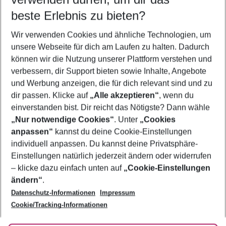
09.08.26
–
07.08.27
5-8 Nächte
beste Erlebnis zu bieten?
Wer wird verreisen
Wir verwenden Cookies und ähnliche Technologien, um
2 Erwachsene
Keine Kinder
unsere Webseite für dich am Laufen zu halten. Dadurch
können wir die Nutzung unserer Plattform verstehen und
Mehr Filter anzeigen
verbessern, dir Support bieten sowie Inhalte, Angebote
und Werbung anzeigen, die für dich relevant sind und zu
dir passen. Klicke auf
„Alle akzeptieren“
, wenn du
einverstanden bist. Dir reicht das Nötigste? Dann wähle
„Nur notwendige Cookies“
. Unter
„Cookies
anpassen“
kannst du deine Cookie-Einstellungen
Footer
Footer navigation
individuell anpassen. Du kannst deine Privatsphäre-
Über uns
Einstellungen natürlich jederzeit ändern oder widerrufen
AGB
– klicke dazu einfach unten auf
„Cookie-Einstellungen
Service & Hilfe
Bestpreisgarantie
ändern“
.
Datenschutz-Informationen
Impressum
Agenturbetreuung
Cookie-Einstellungen ändern
Folge uns
Barrierefreies Reisen
Cookie/Tracking-Informationen
Cookie-Richtlinie
Check-in
Datenschutz