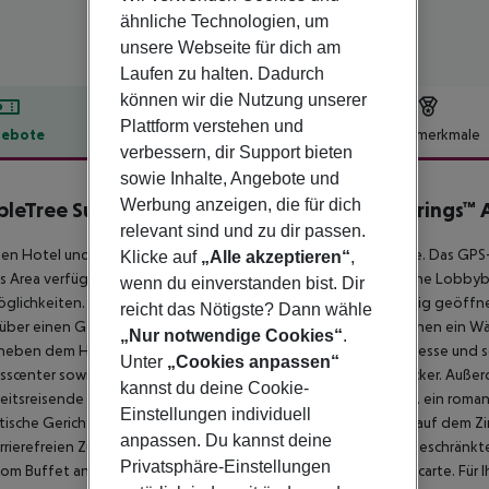
ähnliche Technologien, um
unsere Webseite für dich am
Laufen zu halten. Dadurch
können wir die Nutzung unserer
Plattform verstehen und
ebote
Hotelbeschreibung
Hotelmerkmale
verbessern, dir Support bieten
lbeschreibung
sowie Inhalte, Angebote und
Werbung anzeigen, die für dich
leTree Suites by Hilton Orlando - Disney Springs™ 
relevant sind und zu dir passen.
en Hotel und Flughafen verkehrt ein kostenpflichtiges Shuttle. Das GPS-
Klicke auf
„Alle akzeptieren“
,
s Area verfügt über eine 24h am Tag geöffnete Rezeption, eine Lobbyba
wenn du einverstanden bist. Dir
glichkeiten. Im Außenbereich befindet sich ein Pool (ganzjährig geöffn
reicht das Nötigste? Dann wähle
über einen Geldautomat. Zur Reinigung Ihrer Kleidung steht Ihnen ein Wä
„Nur notwendige Cookies“
.
neben dem Hotelpagen auch der Concierge-Service. Für Kongresse und s
Unter
„Cookies anpassen“
sscenter sowie einen Konferenzbereich (geg. Gebühr) mit Drucker. Außerd
kannst du deine Cookie-
itsreisende hält das Hotel einige spezielle Angebote wie z.B. ein romant
Einstellungen individuell
ische Gerichte im Restaurant, Champagner oder Schaumwein auf dem Zimm
anpassen. Du kannst deine
arrierefreien Zugängen ist das Hotel auch für Personen mit eingeschränkt
Privatsphäre-Einstellungen
om Buffet angeboten. Zum Abendessen gibt es Gerichte à la carte. Für Ihr