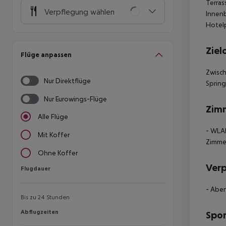
Terras
Verpflegung wählen
Innenb
Hotelp
Ziel
Flüge anpassen
Zwisch
Nur Direktflüge
Spring
Nur Eurowings-Flüge
Zim
Alle Flüge
- WLAN
Mit Koffer
Zimmer
Ohne Koffer
Ver
Flugdauer
Flugdauer
- Aben
Bis zu 24 Stunden
Abflugzeiten
Abflugzeiten
Spor