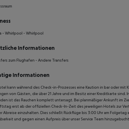
essraum
ness
a - Whirlpool - Whirlpool
tzliche Informationen
sfers zum Flughafen - Andere Transfers
tige Informationen
tel kann während des Check-in-Prozesses eine Kaution in bar oder mit K
gen von Gästen, die über 21 Jahre und im Besitz einer Kreditkarte sind. 
en ist das Rauchen komplett untersagt. Bei planmäßiger Ankunft im Zi
tstag erst ab der offiziellen Check-In-Zeit des jeweiligen Hotels zur Ve
r Abreise einzuhalten. Dies schließt Rückflüge bis 3:00 Uhr am Folgeta
barkeit und gegen einen Aufpreis über unser Service Team hinzugebuch