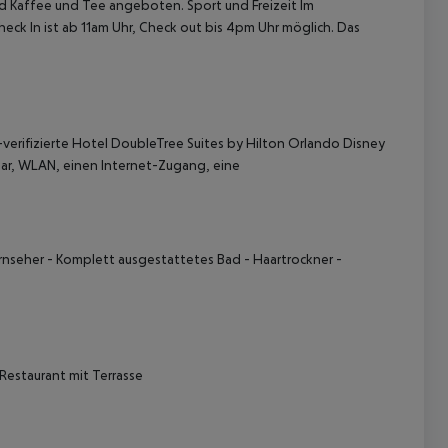
nd Kaffee und Tee angeboten. Sport und Freizeit Im
eck In ist ab 11am Uhr, Check out bis 4pm Uhr möglich. Das
verifizierte Hotel DoubleTree Suites by Hilton Orlando Disney
ar, WLAN, einen Internet-Zugang, eine
 akzeptieren
ernseher - Komplett ausgestattetes Bad - Haartrockner -
 Restaurant mit Terrasse