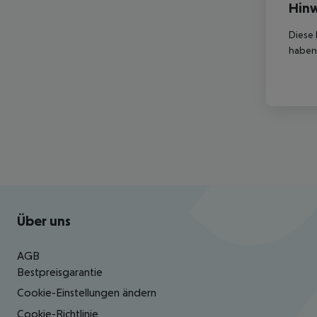
Hinw
Diese 
haben,
Footer
Footer navigation
Über uns
AGB
Bestpreisgarantie
Cookie-Einstellungen ändern
Cookie-Richtlinie