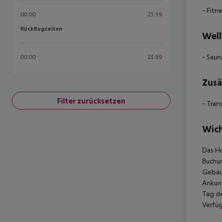
- Fitn
00:00
23:59
Rückflugzeiten
Rückflugzeiten
Well
- Saun
00:00
23:59
Zusä
Filter zurücksetzen
- Tran
Wich
Das Ho
Buchun
Gebäud
Ankunf
Tag de
Verfüg