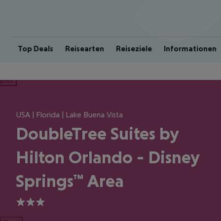
Top Deals
Reisearten
Reiseziele
Informationen
ious
USA | Florida | Lake Buena Vista
DoubleTree Suites by
Hilton Orlando - Disney
Springs™ Area
3