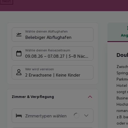
Next
Wähle deinen Abflughafen
Ang
Beliebiger Abflughafen
Hote
Wähle deinen Reisezeitraum
Doub
09.08.26
–
07.08.27
5-8 Nächte
Zwisch
Wer wird verreisen
Spring
2 Erwachsene
Keine Kinder
Parkmö
Hotel 
sorgt 
Zimmer & Verpflegung
Busine
Hochze
romant
Zimmertypen wählen
z.B. b
oder v