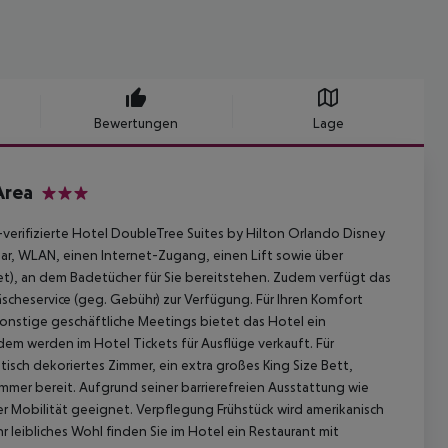
Bewertungen
Lage
Area
3
verifizierte Hotel DoubleTree Suites by Hilton Orlando Disney
r, WLAN, einen Internet-Zugang, einen Lift sowie über
et), an dem Badetücher für Sie bereitstehen. Zudem verfügt das
scheservice (geg. Gebühr) zur Verfügung. Für Ihren Komfort
onstige geschäftliche Meetings bietet das Hotel ein
em werden im Hotel Tickets für Ausflüge verkauft. Für
isch dekoriertes Zimmer, ein extra großes King Size Bett,
er bereit. Aufgrund seiner barrierefreien Ausstattung wie
er Mobilität geeignet. Verpflegung Frühstück wird amerikanisch
 leibliches Wohl finden Sie im Hotel ein Restaurant mit