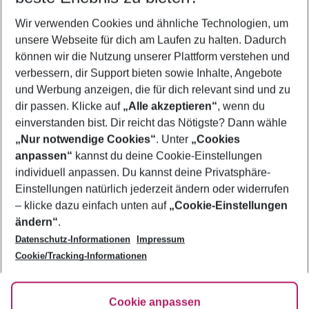
Wer wird verreisen
Wir verwenden Cookies und ähnliche Technologien, um
2 Erwachsene
Keine Kinder
unsere Webseite für dich am Laufen zu halten. Dadurch
können wir die Nutzung unserer Plattform verstehen und
Mehr Filter anzeigen
verbessern, dir Support bieten sowie Inhalte, Angebote
und Werbung anzeigen, die für dich relevant sind und zu
dir passen. Klicke auf
„Alle akzeptieren“
, wenn du
einverstanden bist. Dir reicht das Nötigste? Dann wähle
„Nur notwendige Cookies“
. Unter
„Cookies
anpassen“
kannst du deine Cookie-Einstellungen
Footer
Footer navigation
individuell anpassen. Du kannst deine Privatsphäre-
Über uns
Einstellungen natürlich jederzeit ändern oder widerrufen
AGB
– klicke dazu einfach unten auf
„Cookie-Einstellungen
Service & Hilfe
Bestpreisgarantie
ändern“
.
Datenschutz-Informationen
Impressum
Agenturbetreuung
Cookie-Einstellungen ändern
Folge uns
Barrierefreies Reisen
Cookie/Tracking-Informationen
Cookie-Richtlinie
Check-in
Datenschutz
FAQ
Fakten
Cookie anpassen
HanseMerkur Reiseversicherung
Flexibel buchen