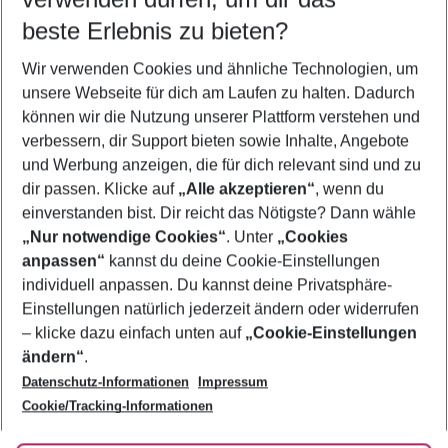
08.08.26
–
06.08.27
5-8 Nächte
beste Erlebnis zu bieten?
Wer wird verreisen
Wir verwenden Cookies und ähnliche Technologien, um
2 Erwachsene
Keine Kinder
unsere Webseite für dich am Laufen zu halten. Dadurch
können wir die Nutzung unserer Plattform verstehen und
Mehr Filter anzeigen
verbessern, dir Support bieten sowie Inhalte, Angebote
und Werbung anzeigen, die für dich relevant sind und zu
dir passen. Klicke auf
„Alle akzeptieren“
, wenn du
einverstanden bist. Dir reicht das Nötigste? Dann wähle
„Nur notwendige Cookies“
. Unter
„Cookies
anpassen“
kannst du deine Cookie-Einstellungen
Footer
Footer navigation
individuell anpassen. Du kannst deine Privatsphäre-
Über uns
Einstellungen natürlich jederzeit ändern oder widerrufen
AGB
– klicke dazu einfach unten auf
„Cookie-Einstellungen
Service & Hilfe
Bestpreisgarantie
ändern“
.
Datenschutz-Informationen
Impressum
Agenturbetreuung
Cookie-Einstellungen ändern
Folge uns
Barrierefreies Reisen
Cookie/Tracking-Informationen
Cookie-Richtlinie
Check-in
Datenschutz