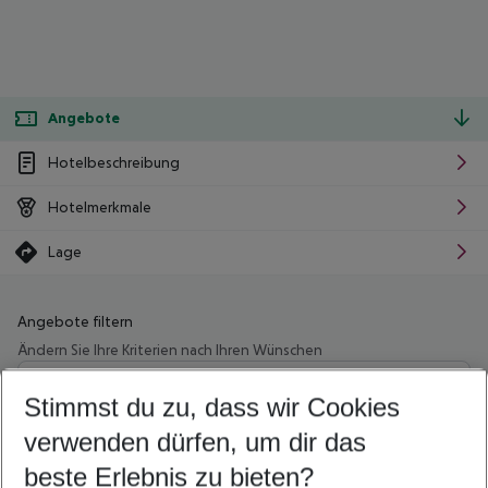
Angebote
Hotelbeschreibung
Hotelmerkmale
Lage
Angebote filtern
Ändern Sie Ihre Kriterien nach Ihren Wünschen
Wähle deinen Abflughafen
Beliebiger Abflughafen
Stimmst du zu, dass wir Cookies
verwenden dürfen, um dir das
Wähle deinen Reisezeitraum
11.08.26
–
09.08.27
5-8 Nächte
beste Erlebnis zu bieten?