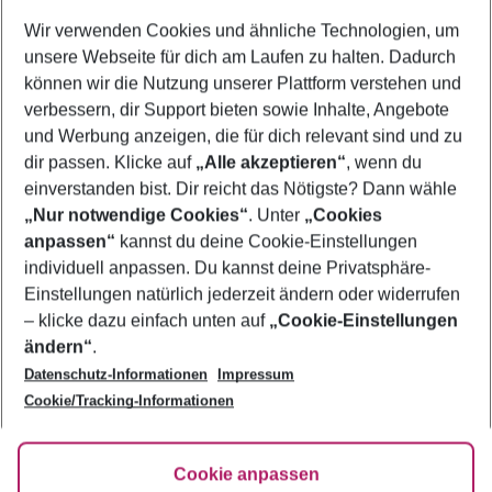
Wer wird verreisen
Wir verwenden Cookies und ähnliche Technologien, um
2 Erwachsene
Keine Kinder
unsere Webseite für dich am Laufen zu halten. Dadurch
können wir die Nutzung unserer Plattform verstehen und
Mehr Filter anzeigen
verbessern, dir Support bieten sowie Inhalte, Angebote
und Werbung anzeigen, die für dich relevant sind und zu
dir passen. Klicke auf
„Alle akzeptieren“
, wenn du
einverstanden bist. Dir reicht das Nötigste? Dann wähle
„Nur notwendige Cookies“
. Unter
„Cookies
anpassen“
kannst du deine Cookie-Einstellungen
Footer
Footer navigation
individuell anpassen. Du kannst deine Privatsphäre-
Über uns
Einstellungen natürlich jederzeit ändern oder widerrufen
AGB
– klicke dazu einfach unten auf
„Cookie-Einstellungen
Service & Hilfe
Bestpreisgarantie
ändern“
.
Datenschutz-Informationen
Impressum
Agenturbetreuung
Cookie-Einstellungen ändern
Folge uns
Barrierefreies Reisen
Cookie/Tracking-Informationen
Cookie-Richtlinie
Check-in
Datenschutz
FAQ
Fakten
Cookie anpassen
HanseMerkur Reiseversicherung
Flexibel buchen