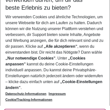
08.08.26
–
06.08.27
5-8 Nächte
beste Erlebnis zu bieten?
Wer wird verreisen
Wir verwenden Cookies und ähnliche Technologien, um
2 Erwachsene
Keine Kinder
unsere Webseite für dich am Laufen zu halten. Dadurch
können wir die Nutzung unserer Plattform verstehen und
Mehr Filter anzeigen
verbessern, dir Support bieten sowie Inhalte, Angebote
und Werbung anzeigen, die für dich relevant sind und zu
dir passen. Klicke auf
„Alle akzeptieren“
, wenn du
einverstanden bist. Dir reicht das Nötigste? Dann wähle
„Nur notwendige Cookies“
. Unter
„Cookies
anpassen“
kannst du deine Cookie-Einstellungen
Footer
Footer navigation
individuell anpassen. Du kannst deine Privatsphäre-
Über uns
Einstellungen natürlich jederzeit ändern oder widerrufen
AGB
– klicke dazu einfach unten auf
„Cookie-Einstellungen
Service & Hilfe
Bestpreisgarantie
ändern“
.
Datenschutz-Informationen
Impressum
Agenturbetreuung
Cookie-Einstellungen ändern
Folge uns
Barrierefreies Reisen
Cookie/Tracking-Informationen
Cookie-Richtlinie
Check-in
Datenschutz