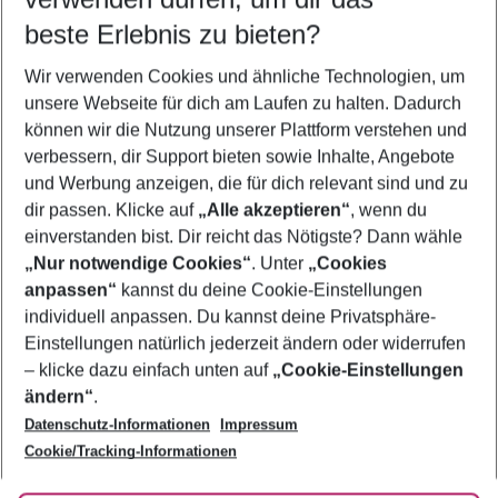
08.08.26
–
06.08.27
5-8 Nächte
beste Erlebnis zu bieten?
Wer wird verreisen
Wir verwenden Cookies und ähnliche Technologien, um
2 Erwachsene
Keine Kinder
unsere Webseite für dich am Laufen zu halten. Dadurch
können wir die Nutzung unserer Plattform verstehen und
Mehr Filter anzeigen
verbessern, dir Support bieten sowie Inhalte, Angebote
und Werbung anzeigen, die für dich relevant sind und zu
dir passen. Klicke auf
„Alle akzeptieren“
, wenn du
einverstanden bist. Dir reicht das Nötigste? Dann wähle
„Nur notwendige Cookies“
. Unter
„Cookies
anpassen“
kannst du deine Cookie-Einstellungen
Footer
Footer navigation
individuell anpassen. Du kannst deine Privatsphäre-
Über uns
Einstellungen natürlich jederzeit ändern oder widerrufen
AGB
– klicke dazu einfach unten auf
„Cookie-Einstellungen
Service & Hilfe
Bestpreisgarantie
ändern“
.
Datenschutz-Informationen
Impressum
Agenturbetreuung
Cookie-Einstellungen ändern
Folge uns
Barrierefreies Reisen
Cookie/Tracking-Informationen
Cookie-Richtlinie
Check-in
Datenschutz