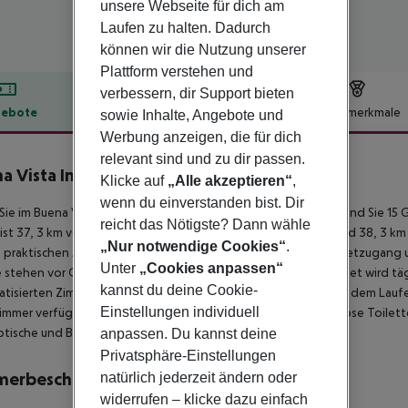
unsere Webseite für dich am
Laufen zu halten. Dadurch
können wir die Nutzung unserer
Plattform verstehen und
verbessern, dir Support bieten
ebote
Hotelbeschreibung
Hotelmerkmale
sowie Inhalte, Angebote und
Werbung anzeigen, die für dich
lbeschreibung
relevant sind und zu dir passen.
a Vista Inn Motel
Klicke auf
„Alle akzeptieren“
,
3
wenn du einverstanden bist. Dir
ie im Buena Vista Inn/Motel in Delhi, New York übernachten, sind Sie 1
reicht das Nötigste? Dann wähle
ist 37, 3 km von der State University of New York-Oneonta und 38, 3 km 
„Nur notwendige Cookies“
.
e praktischen Annehmlichkeiten wie kostenlosen WLAN-Internetzugang u
Unter
„Cookies anpassen“
e stehen vor Ort zur Verfügung. Ein kostenloses Frühstücksbuffet wird tägl
kannst du deine Cookie-
matisierten Zimmer wie zu Hause. Kostenloses WLAN hält Sie auf dem Lauf
Einstellungen individuell
immer verfügen über Badewannen oder Duschen und kostenlose Toiletten
btische und Bügeleisen/Bügelbretter.
anpassen. Du kannst deine
Privatsphäre-Einstellungen
merbeschreibung
natürlich jederzeit ändern oder
widerrufen – klicke dazu einfach