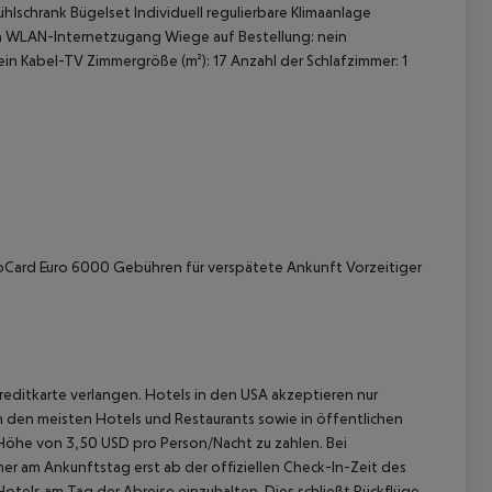
lschrank Bügelset Individuell regulierbare Klimaanlage
ein WLAN-Internetzugang Wiege auf Bestellung: nein
ein Kabel-TV Zimmergröße (m²): 17 Anzahl der Schlafzimmer: 1
 akzeptieren
roCard Euro 6000 Gebühren für verspätete Ankunft Vorzeitiger
reditkarte verlangen. Hotels in den USA akzeptieren nur
In den meisten Hotels und Restaurants sowie in öffentlichen
 Höhe von 3,50 USD pro Person/Nacht zu zahlen. Bei
r am Ankunftstag erst ab der offiziellen Check-In-Zeit des
Hotels am Tag der Abreise einzuhalten. Dies schließt Rückflüge