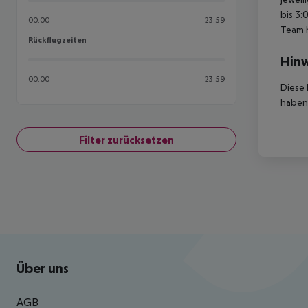
bis 3:
00:00
23:59
Team 
Rückflugzeiten
Rückflugzeiten
Hinw
00:00
23:59
Diese 
haben,
Filter zurücksetzen
Footer
Footer navigation
Über uns
AGB