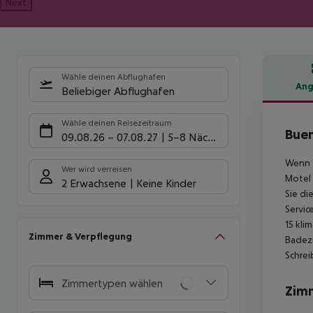
Next
Wähle deinen Abflughafen
Ang
Beliebiger Abflughafen
Hote
Wähle deinen Reisezeitraum
Buen
09.08.26
–
07.08.27
5-8 Nächte
Wenn S
Wer wird verreisen
Motel 
2 Erwachsene
Keine Kinder
Sie di
Servic
15 kli
Zimmer & Verpflegung
Badez
Schrei
Zimmertypen wählen
Zim