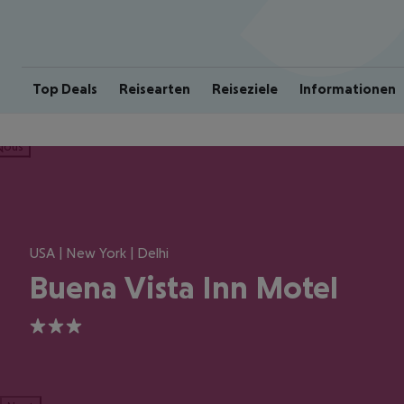
Top Deals
Reisearten
Reiseziele
Informationen
ious
USA | New York | Delhi
Buena Vista Inn Motel
3