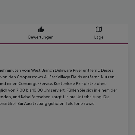
Bewertungen
Lage
5 Gehminuten vom West Branch Delaware River entfernt. Dieses
von den Cooperstown All Star Village Fields entfernt. Nutzen
nd einen Concierge-Service. Kostenlose Parkplätze ohne
ich von 7:00 bis 10:00 Uhr serviert. Fühlen Sie sich in einem der
enden, und Kabelfernsehen sorgt für Ihre Unterhaltung. Die
artikel. Zur Ausstattung gehören Telefone sowie