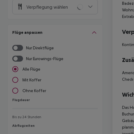
Badezi
Verpflegung wählen
Wohnzi
Extrab
Ver
Flüge anpassen
Kontin
Nur Direktflüge
Nur Eurowings-Flüge
Zusä
Alle Flüge
Americ
Check-
Mit Koffer
Ohne Koffer
Wich
Flugdauer
Flugdauer
Das Ho
Buchun
Bis zu 24 Stunden
Gebäud
Abflugzeiten
Abflugzeiten
planmä
jeweil