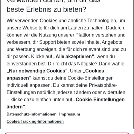
11.08.26
–
09.08.27
5-8 Nächte
beste Erlebnis zu bieten?
Wer wird verreisen
Wir verwenden Cookies und ähnliche Technologien, um
2 Erwachsene
Keine Kinder
unsere Webseite für dich am Laufen zu halten. Dadurch
können wir die Nutzung unserer Plattform verstehen und
Mehr Filter anzeigen
verbessern, dir Support bieten sowie Inhalte, Angebote
und Werbung anzeigen, die für dich relevant sind und zu
dir passen. Klicke auf
„Alle akzeptieren“
, wenn du
einverstanden bist. Dir reicht das Nötigste? Dann wähle
„Nur notwendige Cookies“
. Unter
„Cookies
anpassen“
kannst du deine Cookie-Einstellungen
Footer
Footer navigation
individuell anpassen. Du kannst deine Privatsphäre-
Über uns
Einstellungen natürlich jederzeit ändern oder widerrufen
AGB
– klicke dazu einfach unten auf
„Cookie-Einstellungen
Service & Hilfe
Bestpreisgarantie
ändern“
.
Datenschutz-Informationen
Impressum
Agenturbetreuung
Cookie-Einstellungen ändern
Folge uns
Barrierefreies Reisen
Cookie/Tracking-Informationen
Cookie-Richtlinie
Check-in
Datenschutz