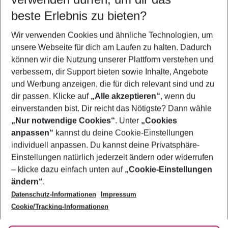
08.08.26
–
06.08.27
5-8 Nächte
beste Erlebnis zu bieten?
Wer wird verreisen
Wir verwenden Cookies und ähnliche Technologien, um
2 Erwachsene
Keine Kinder
unsere Webseite für dich am Laufen zu halten. Dadurch
können wir die Nutzung unserer Plattform verstehen und
Mehr Filter anzeigen
verbessern, dir Support bieten sowie Inhalte, Angebote
und Werbung anzeigen, die für dich relevant sind und zu
dir passen. Klicke auf
„Alle akzeptieren“
, wenn du
einverstanden bist. Dir reicht das Nötigste? Dann wähle
„Nur notwendige Cookies“
. Unter
„Cookies
anpassen“
kannst du deine Cookie-Einstellungen
Footer
Footer navigation
individuell anpassen. Du kannst deine Privatsphäre-
Über uns
Einstellungen natürlich jederzeit ändern oder widerrufen
AGB
– klicke dazu einfach unten auf
„Cookie-Einstellungen
Service & Hilfe
Bestpreisgarantie
ändern“
.
Datenschutz-Informationen
Impressum
Agenturbetreuung
Cookie-Einstellungen ändern
Folge uns
Barrierefreies Reisen
Cookie/Tracking-Informationen
Cookie-Richtlinie
Check-in
Datenschutz