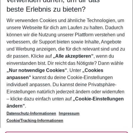
09.08.26
–
07.08.27
5-8 Nächte
beste Erlebnis zu bieten?
Wer wird verreisen
Wir verwenden Cookies und ähnliche Technologien, um
2 Erwachsene
Keine Kinder
unsere Webseite für dich am Laufen zu halten. Dadurch
können wir die Nutzung unserer Plattform verstehen und
Mehr Filter anzeigen
verbessern, dir Support bieten sowie Inhalte, Angebote
und Werbung anzeigen, die für dich relevant sind und zu
dir passen. Klicke auf
„Alle akzeptieren“
, wenn du
einverstanden bist. Dir reicht das Nötigste? Dann wähle
„Nur notwendige Cookies“
. Unter
„Cookies
anpassen“
kannst du deine Cookie-Einstellungen
Footer
Footer navigation
individuell anpassen. Du kannst deine Privatsphäre-
Über uns
Einstellungen natürlich jederzeit ändern oder widerrufen
AGB
– klicke dazu einfach unten auf
„Cookie-Einstellungen
Service & Hilfe
Bestpreisgarantie
ändern“
.
Datenschutz-Informationen
Impressum
Agenturbetreuung
Cookie-Einstellungen ändern
Folge uns
Barrierefreies Reisen
Cookie/Tracking-Informationen
Cookie-Richtlinie
Check-in
Datenschutz