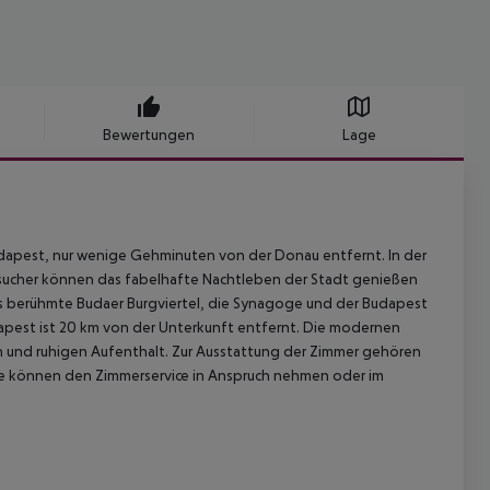
Bewertungen
Lage
dapest, nur wenige Gehminuten von der Donau entfernt. In der
esucher können das fabelhafte Nachtleben der Stadt genießen
 das berühmte Budaer Burgviertel, die Synagoge und der Budapest
apest ist 20 km von der Unterkunft entfernt. Die modernen
en und ruhigen Aufenthalt. Zur Ausstattung der Zimmer gehören
te können den Zimmerservice in Anspruch nehmen oder im