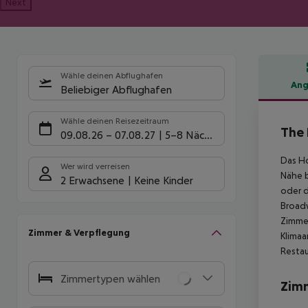
Next
Wähle deinen Abflughafen
Ang
Beliebiger Abflughafen
Hote
Wähle deinen Reisezeitraum
The 
09.08.26
–
07.08.27
5-8 Nächte
Das Ho
Wer wird verreisen
Nähe b
2 Erwachsene
Keine Kinder
oder d
Broadw
Zimmer
Zimmer & Verpflegung
Klimaa
Restau
Zimmertypen wählen
Zim