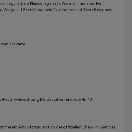
uell regulierbare Klimaanlage Safe Wohnzimmer: nein Für
g Wiege auf Bestellung: nein Extrabetten auf Bestellung: nein
sen à la carte
 akzeptieren
-Raucher-Einrichtung Mindestalter für Check-In: 18
immer am Ankunftstag erst ab der offiziellen Check-In-Zeit des