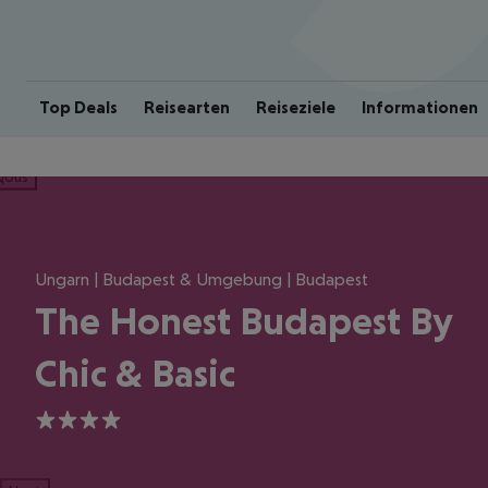
Top Deals
Reisearten
Reiseziele
Informationen
ious
Ungarn | Budapest & Umgebung | Budapest
The Honest Budapest By
Chic & Basic
4