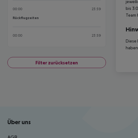
jeweil
bis 3:
00:00
23:59
Team 
Rückflugzeiten
Rückflugzeiten
Hinw
00:00
23:59
Diese 
haben,
Filter zurücksetzen
Footer
Footer navigation
Über uns
AGB