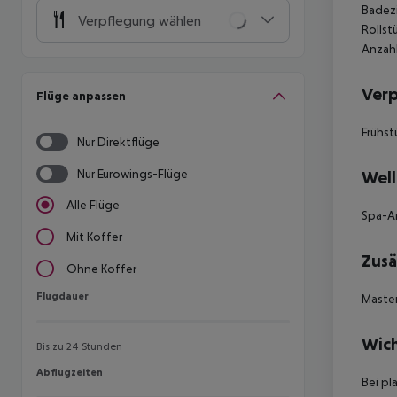
Badezi
Verpflegung wählen
Rollst
Anzahl
Ver
Flüge anpassen
Frühst
Nur Direktflüge
Nur Eurowings-Flüge
Well
Alle Flüge
Spa-
Mit Koffer
Zusä
Ohne Koffer
Flugdauer
Flugdauer
Master
Wich
Bis zu 24 Stunden
Abflugzeiten
Abflugzeiten
Bei pl