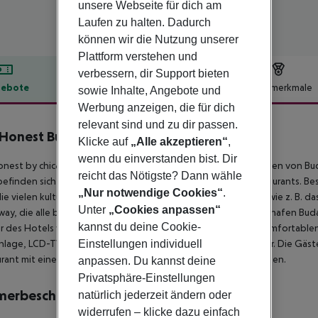
unsere Webseite für dich am
Laufen zu halten. Dadurch
können wir die Nutzung unserer
Plattform verstehen und
verbessern, dir Support bieten
ebote
Hotelbeschreibung
Hotelmerkmale
sowie Inhalte, Angebote und
Werbung anzeigen, die für dich
lbeschreibung
relevant sind und zu dir passen.
Honest Budapest By Chic & Basic
Klicke auf
„Alle akzeptieren“
,
4
wenn du einverstanden bist. Dir
nest by chic&basic Hotel genießt eine günstige Lage im Herzen von Bu
reicht das Nötigste? Dann wähle
efinden sich öffentliche Verkehrsmittel, Geschäfte und Restaurants. B
„Nur notwendige Cookies“
.
ie vielen kulturellen und historischen Attraktionen erkunden, wie z. B.
Unter
„Cookies anpassen“
ay, die alle bequem vom Hotel aus zu erreichen sind. Der Flughafen Bud
kannst du deine Cookie-
 des Hotels verfügen über schallisolierte Fenster für einen komfortabl
Einstellungen individuell
nlage, LCD-TV, Safe, Minibar und Badezimmer mit Haartrockner. Die Gäs
rant mit einem reichhaltigen Frühstücksbuffet in den Tag starten.
anpassen. Du kannst deine
Privatsphäre-Einstellungen
merbeschreibung
natürlich jederzeit ändern oder
widerrufen – klicke dazu einfach