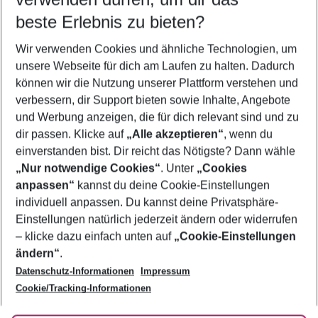
08.08.26
–
06.08.27
5-8 Nächte
beste Erlebnis zu bieten?
Wer wird verreisen
Wir verwenden Cookies und ähnliche Technologien, um
2 Erwachsene
Keine Kinder
unsere Webseite für dich am Laufen zu halten. Dadurch
können wir die Nutzung unserer Plattform verstehen und
Mehr Filter anzeigen
verbessern, dir Support bieten sowie Inhalte, Angebote
und Werbung anzeigen, die für dich relevant sind und zu
dir passen. Klicke auf
„Alle akzeptieren“
, wenn du
einverstanden bist. Dir reicht das Nötigste? Dann wähle
„Nur notwendige Cookies“
. Unter
„Cookies
anpassen“
kannst du deine Cookie-Einstellungen
Footer
Footer navigation
individuell anpassen. Du kannst deine Privatsphäre-
Über uns
Einstellungen natürlich jederzeit ändern oder widerrufen
AGB
– klicke dazu einfach unten auf
„Cookie-Einstellungen
Service & Hilfe
Bestpreisgarantie
ändern“
.
Datenschutz-Informationen
Impressum
Agenturbetreuung
Cookie-Einstellungen ändern
Folge uns
Barrierefreies Reisen
Cookie/Tracking-Informationen
Cookie-Richtlinie
Check-in
Datenschutz