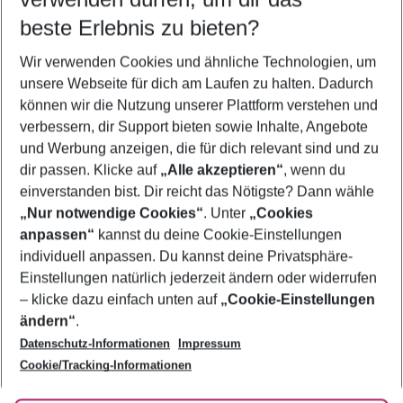
10.08.26
–
08.08.27
5-8 Nächte
beste Erlebnis zu bieten?
Wer wird verreisen
Wir verwenden Cookies und ähnliche Technologien, um
2 Erwachsene
Keine Kinder
unsere Webseite für dich am Laufen zu halten. Dadurch
können wir die Nutzung unserer Plattform verstehen und
Mehr Filter anzeigen
verbessern, dir Support bieten sowie Inhalte, Angebote
und Werbung anzeigen, die für dich relevant sind und zu
dir passen. Klicke auf
„Alle akzeptieren“
, wenn du
einverstanden bist. Dir reicht das Nötigste? Dann wähle
„Nur notwendige Cookies“
. Unter
„Cookies
anpassen“
kannst du deine Cookie-Einstellungen
Footer
Footer navigation
individuell anpassen. Du kannst deine Privatsphäre-
Über uns
Einstellungen natürlich jederzeit ändern oder widerrufen
AGB
– klicke dazu einfach unten auf
„Cookie-Einstellungen
Service & Hilfe
Bestpreisgarantie
ändern“
.
Datenschutz-Informationen
Impressum
Agenturbetreuung
Cookie-Einstellungen ändern
Folge uns
Barrierefreies Reisen
Cookie/Tracking-Informationen
Cookie-Richtlinie
Check-in
Datenschutz