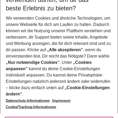
08.08.26
–
06.08.27
5-8 Nächte
beste Erlebnis zu bieten?
Wer wird verreisen
Wir verwenden Cookies und ähnliche Technologien, um
2 Erwachsene
Keine Kinder
unsere Webseite für dich am Laufen zu halten. Dadurch
können wir die Nutzung unserer Plattform verstehen und
Mehr Filter anzeigen
verbessern, dir Support bieten sowie Inhalte, Angebote
und Werbung anzeigen, die für dich relevant sind und zu
dir passen. Klicke auf
„Alle akzeptieren“
, wenn du
einverstanden bist. Dir reicht das Nötigste? Dann wähle
„Nur notwendige Cookies“
. Unter
„Cookies
anpassen“
kannst du deine Cookie-Einstellungen
Footer
Footer navigation
individuell anpassen. Du kannst deine Privatsphäre-
Über uns
Einstellungen natürlich jederzeit ändern oder widerrufen
AGB
– klicke dazu einfach unten auf
„Cookie-Einstellungen
Service & Hilfe
Bestpreisgarantie
ändern“
.
Datenschutz-Informationen
Impressum
Agenturbetreuung
Cookie-Einstellungen ändern
Folge uns
Barrierefreies Reisen
Cookie/Tracking-Informationen
Cookie-Richtlinie
Check-in
Datenschutz