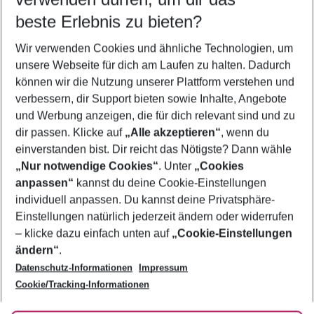
10.08.26
–
08.08.27
5-8 Nächte
beste Erlebnis zu bieten?
Wer wird verreisen
Wir verwenden Cookies und ähnliche Technologien, um
2 Erwachsene
Keine Kinder
unsere Webseite für dich am Laufen zu halten. Dadurch
können wir die Nutzung unserer Plattform verstehen und
Mehr Filter anzeigen
verbessern, dir Support bieten sowie Inhalte, Angebote
und Werbung anzeigen, die für dich relevant sind und zu
dir passen. Klicke auf
„Alle akzeptieren“
, wenn du
einverstanden bist. Dir reicht das Nötigste? Dann wähle
„Nur notwendige Cookies“
. Unter
„Cookies
anpassen“
kannst du deine Cookie-Einstellungen
Footer
Footer navigation
individuell anpassen. Du kannst deine Privatsphäre-
Über uns
Einstellungen natürlich jederzeit ändern oder widerrufen
AGB
– klicke dazu einfach unten auf
„Cookie-Einstellungen
Service & Hilfe
Bestpreisgarantie
ändern“
.
Datenschutz-Informationen
Impressum
Agenturbetreuung
Cookie-Einstellungen ändern
Folge uns
Barrierefreies Reisen
Cookie/Tracking-Informationen
Cookie-Richtlinie
Check-in
Datenschutz