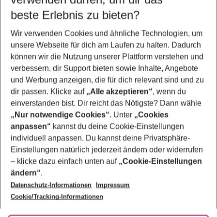
08.08.26
–
06.08.27
5-8 Nächte
beste Erlebnis zu bieten?
Wer wird verreisen
Wir verwenden Cookies und ähnliche Technologien, um
2 Erwachsene
Keine Kinder
unsere Webseite für dich am Laufen zu halten. Dadurch
können wir die Nutzung unserer Plattform verstehen und
Mehr Filter anzeigen
verbessern, dir Support bieten sowie Inhalte, Angebote
und Werbung anzeigen, die für dich relevant sind und zu
dir passen. Klicke auf
„Alle akzeptieren“
, wenn du
einverstanden bist. Dir reicht das Nötigste? Dann wähle
„Nur notwendige Cookies“
. Unter
„Cookies
anpassen“
kannst du deine Cookie-Einstellungen
Footer
Footer navigation
individuell anpassen. Du kannst deine Privatsphäre-
Über uns
Einstellungen natürlich jederzeit ändern oder widerrufen
AGB
– klicke dazu einfach unten auf
„Cookie-Einstellungen
Service & Hilfe
Bestpreisgarantie
ändern“
.
Datenschutz-Informationen
Impressum
Agenturbetreuung
Cookie-Einstellungen ändern
Folge uns
Barrierefreies Reisen
Cookie/Tracking-Informationen
Cookie-Richtlinie
Check-in
Datenschutz