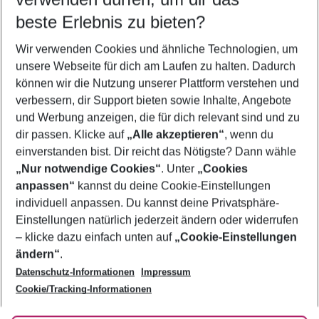
08.08.26
–
06.08.27
5-8 Nächte
beste Erlebnis zu bieten?
Wer wird verreisen
Wir verwenden Cookies und ähnliche Technologien, um
2 Erwachsene
Keine Kinder
unsere Webseite für dich am Laufen zu halten. Dadurch
können wir die Nutzung unserer Plattform verstehen und
Mehr Filter anzeigen
verbessern, dir Support bieten sowie Inhalte, Angebote
und Werbung anzeigen, die für dich relevant sind und zu
dir passen. Klicke auf
„Alle akzeptieren“
, wenn du
einverstanden bist. Dir reicht das Nötigste? Dann wähle
„Nur notwendige Cookies“
. Unter
„Cookies
anpassen“
kannst du deine Cookie-Einstellungen
Footer
Footer navigation
individuell anpassen. Du kannst deine Privatsphäre-
Über uns
Einstellungen natürlich jederzeit ändern oder widerrufen
AGB
– klicke dazu einfach unten auf
„Cookie-Einstellungen
Service & Hilfe
Bestpreisgarantie
ändern“
.
Datenschutz-Informationen
Impressum
Agenturbetreuung
Cookie-Einstellungen ändern
Folge uns
Barrierefreies Reisen
Cookie/Tracking-Informationen
Cookie-Richtlinie
Check-in
Datenschutz