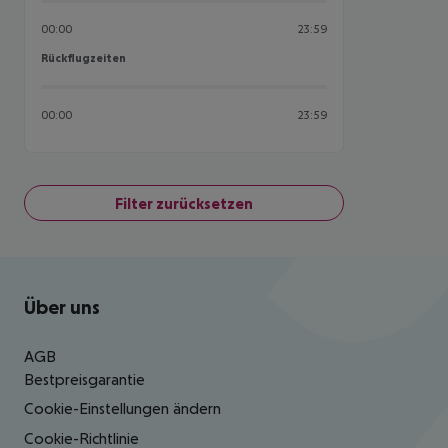
00:00
23:59
Rückflugzeiten
Rückflugzeiten
00:00
23:59
Filter zurücksetzen
Footer
Footer navigation
Über uns
AGB
Bestpreisgarantie
Cookie-Einstellungen ändern
Cookie-Richtlinie