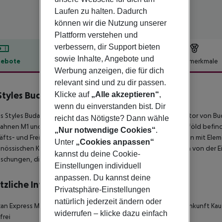
Laufen zu halten. Dadurch
können wir die Nutzung unserer
Plattform verstehen und
verbessern, dir Support bieten
sowie Inhalte, Angebote und
ebote
Hotelbeschreibung
Hotelmerkmale
Werbung anzeigen, die für dich
lbeschreibung
relevant sind und zu dir passen.
 Styles Budapest Citywest
Klicke auf
„Alle akzeptieren“
,
3
wenn du einverstanden bist. Dir
is Styles Budapest Citywest befindet sich am westlichen Stadttor von 
reicht das Nötigste? Dann wähle
hnen M1 und M7. Der Bahnhof und die U-Bahn-Station Kelenföld befinden 
„Nur notwendige Cookies“
.
fts- und Freizeitreisende. Du wirst von modernen Innenräumen mit Ele
Unter
„Cookies anpassen“
nössischen Künstler, Peter Weiler, entworfen wurden. Lass dich von der Ei
kannst du deine Cookie-
schungen, die auf dich warten.
Einstellungen individuell
anpassen. Du kannst deine
tzliche Informationen
Privatsphäre-Einstellungen
natürlich jederzeit ändern oder
an Express MasterCard Visa LGTBIQ friendly Ausweis bei der Ankunft Kau
widerrufen – klicke dazu einfach
frei