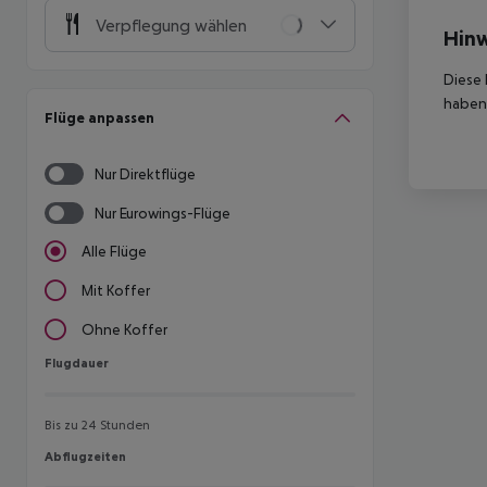
Verpflegung wählen
Hinw
Diese 
haben,
Flüge anpassen
Nur Direktflüge
Nur Eurowings-Flüge
Alle Flüge
Mit Koffer
Ohne Koffer
Flugdauer
Flugdauer
Bis zu 24 Stunden
Abflugzeiten
Abflugzeiten