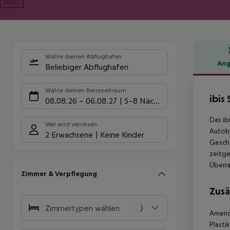
Next
Wähle deinen Abflughafen
Ang
Beliebiger Abflughafen
Hote
Wähle deinen Reisezeitraum
ibis
08.08.26
–
06.08.27
5-8 Nächte
Das ib
Wer wird verreisen
Autoba
2 Erwachsene
Keine Kinder
Geschä
zeitge
Überra
Zimmer & Verpflegung
Zusä
Zimmertypen wählen
Americ
Plastik