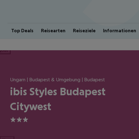
Top Deals
Reisearten
Reiseziele
Informationen
ious
Ungarn | Budapest & Umgebung | Budapest
ibis Styles Budapest
Citywest
3