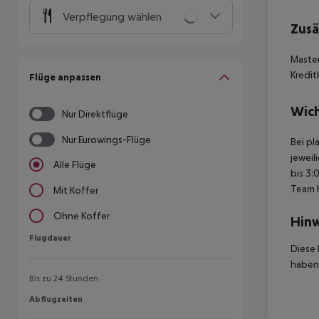
Verpflegung wählen
Zusä
Master
Kredit
Flüge anpassen
Wich
Nur Direktflüge
Nur Eurowings-Flüge
Bei pl
jeweil
Alle Flüge
bis 3:
Team 
Mit Koffer
Ohne Koffer
Hinw
Flugdauer
Flugdauer
Diese 
haben,
Bis zu 24 Stunden
Abflugzeiten
Abflugzeiten