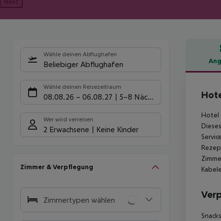
Next
Wähle deinen Abflughafen
Ang
Beliebiger Abflughafen
Hote
Wähle deinen Reisezeitraum
Hote
08.08.26
–
06.08.27
5-8 Nächte
Hotel 
Wer wird verreisen
Dieses
2 Erwachsene
Keine Kinder
Servic
Rezept
Zimmer
Zimmer & Verpflegung
Kabele
Ver
Zimmertypen wählen
Snack