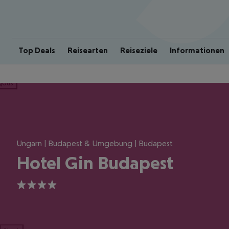
Top Deals
Reisearten
Reiseziele
Informationen
ious
Ungarn | Budapest & Umgebung | Budapest
Hotel Gin Budapest
4