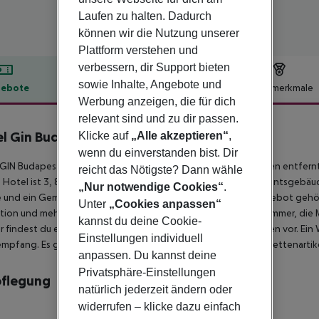
Laufen zu halten. Dadurch
können wir die Nutzung unserer
Plattform verstehen und
verbessern, dir Support bieten
sowie Inhalte, Angebote und
ebote
Hotelbeschreibung
Hotelmerkmale
Werbung anzeigen, die für dich
lbeschreibung
relevant sind und zu dir passen.
l Gin Budapest
Klicke auf
„Alle akzeptieren“
,
4
wenn du einverstanden bist. Dir
GIN Budapest liegt im Herzen von Budapest, nur 15 Gehminuten entfern
reicht das Nötigste? Dann wähle
 Hotel ist 3, 8 km von Margareteninsel und 3, 1 km von Parlamentsgebä
„Nur notwendige Cookies“
.
e und ein Gemeinschaftswohnzimmer sind verfügbar. Zum Angebot gehören
Unter
„Cookies anpassen“
ion und mehrsprachiges Personal. Fühl dich in einem der 35 Zimmer, die 
kannst du deine Cookie-
 findest du ein Memory-Foam-Bett mit hochwertige Bettwaren vor. Ein 
Einstellungen individuell
mpfang. Es gibt eigene Badezimmer, die über kostenlose Toilettenartik
anpassen. Du kannst deine
Privatsphäre-Einstellungen
pflegung
natürlich jederzeit ändern oder
widerrufen – klicke dazu einfach
s