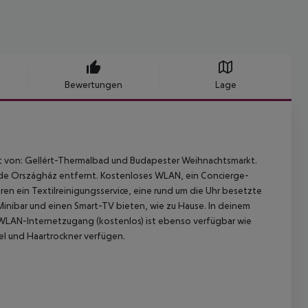
Bewertungen
Lage
t von: Gellért-Thermalbad und Budapester Weihnachtsmarkt.
ude Országház entfernt. Kostenloses WLAN, ein Concierge-
 ein Textilreinigungsservice, eine rund um die Uhr besetzte
Minibar und einen Smart-TV bieten, wie zu Hause. In deinem
WLAN-Internetzugang (kostenlos) ist ebenso verfügbar wie
el und Haartrockner verfügen.