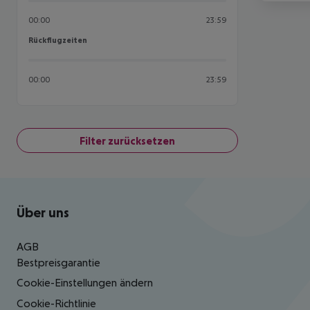
00:00
23:59
Rückflugzeiten
Rückflugzeiten
00:00
23:59
Filter zurücksetzen
Footer
Footer navigation
Über uns
AGB
Bestpreisgarantie
Cookie-Einstellungen ändern
Cookie-Richtlinie