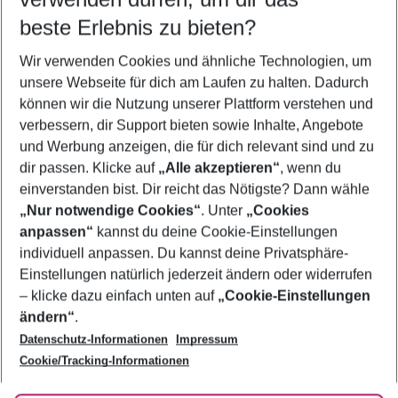
12.08.26
–
10.08.27
5-8 Nächte
beste Erlebnis zu bieten?
Wer wird verreisen
Wir verwenden Cookies und ähnliche Technologien, um
2 Erwachsene
Keine Kinder
unsere Webseite für dich am Laufen zu halten. Dadurch
können wir die Nutzung unserer Plattform verstehen und
Mehr Filter anzeigen
verbessern, dir Support bieten sowie Inhalte, Angebote
und Werbung anzeigen, die für dich relevant sind und zu
dir passen. Klicke auf
„Alle akzeptieren“
, wenn du
einverstanden bist. Dir reicht das Nötigste? Dann wähle
„Nur notwendige Cookies“
. Unter
„Cookies
anpassen“
kannst du deine Cookie-Einstellungen
Footer
Footer navigation
individuell anpassen. Du kannst deine Privatsphäre-
Über uns
Einstellungen natürlich jederzeit ändern oder widerrufen
AGB
– klicke dazu einfach unten auf
„Cookie-Einstellungen
Service & Hilfe
Bestpreisgarantie
ändern“
.
Datenschutz-Informationen
Impressum
Agenturbetreuung
Cookie-Einstellungen ändern
Folge uns
Barrierefreies Reisen
Cookie/Tracking-Informationen
Cookie-Richtlinie
Check-in
Datenschutz