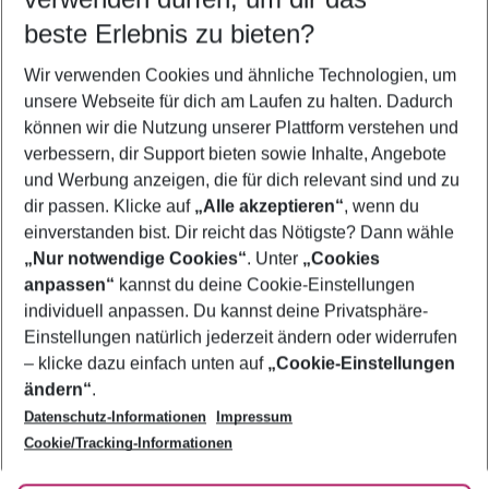
10.08.26
–
08.08.27
5-8 Nächte
beste Erlebnis zu bieten?
Wer wird verreisen
Wir verwenden Cookies und ähnliche Technologien, um
2 Erwachsene
Keine Kinder
unsere Webseite für dich am Laufen zu halten. Dadurch
können wir die Nutzung unserer Plattform verstehen und
Mehr Filter anzeigen
verbessern, dir Support bieten sowie Inhalte, Angebote
und Werbung anzeigen, die für dich relevant sind und zu
dir passen. Klicke auf
„Alle akzeptieren“
, wenn du
einverstanden bist. Dir reicht das Nötigste? Dann wähle
„Nur notwendige Cookies“
. Unter
„Cookies
anpassen“
kannst du deine Cookie-Einstellungen
Footer
Footer navigation
individuell anpassen. Du kannst deine Privatsphäre-
Über uns
Einstellungen natürlich jederzeit ändern oder widerrufen
AGB
– klicke dazu einfach unten auf
„Cookie-Einstellungen
Service & Hilfe
Bestpreisgarantie
ändern“
.
Datenschutz-Informationen
Impressum
Agenturbetreuung
Cookie-Einstellungen ändern
Folge uns
Barrierefreies Reisen
Cookie/Tracking-Informationen
Cookie-Richtlinie
Check-in
Datenschutz