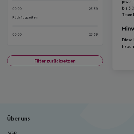
jeweil
bis 3:
00:00
23:59
Team 
Rückflugzeiten
Rückflugzeiten
Hinw
00:00
23:59
Diese 
haben,
Filter zurücksetzen
Footer
Footer navigation
Über uns
AGB