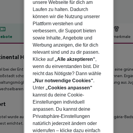
unsere Webseite für dich am
Laufen zu halten. Dadurch
können wir die Nutzung unserer
Plattform verstehen und
verbessern, dir Support bieten
ebote
Hotelbeschreibung
Hotelmerkmale
sowie Inhalte, Angebote und
Werbung anzeigen, die für dich
lbeschreibung
relevant sind und zu dir passen.
inental Hotel Budapest
Klicke auf
„Alle akzeptieren“
,
4
wenn du einverstanden bist. Dir
el bei der Entwicklung des Continental Hotel Budapest war es, eine grüne
reicht das Nötigste? Dann wähle
oßstadt schon beim Betreten des Hotels hinter sich lassen können. Erg
„Nur notwendige Cookies“
.
altungsmöglichkeiten. Das Hotel, das eine einzigartige Mischung aus J
Unter
„Cookies anpassen“
echselbaren Stil unserer Hotelkette wider.
kannst du deine Cookie-
Einstellungen individuell
ort
anpassen. Du kannst deine
Privatsphäre-Einstellungen
tel wurde auf dem Gelände des ehemaligen, legendären Hungária-Bads 
natürlich jederzeit ändern oder
st errichtet.
widerrufen – klicke dazu einfach