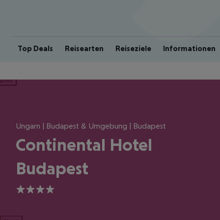
Top Deals
Reisearten
Reiseziele
Informationen
ious
Ungarn | Budapest & Umgebung | Budapest
Continental Hotel
Budapest
4