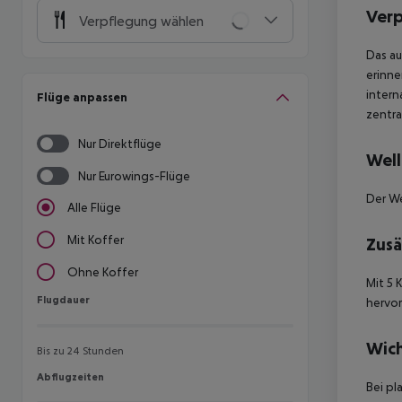
Ver
Verpflegung wählen
Das au
erinne
intern
Flüge anpassen
zentra
Nur Direktflüge
Well
Nur Eurowings-Flüge
Der We
Alle Flüge
Mit Koffer
Zusä
Ohne Koffer
Mit 5 
Flugdauer
Flugdauer
hervor
Wich
Bis zu 24 Stunden
Abflugzeiten
Abflugzeiten
Bei pl