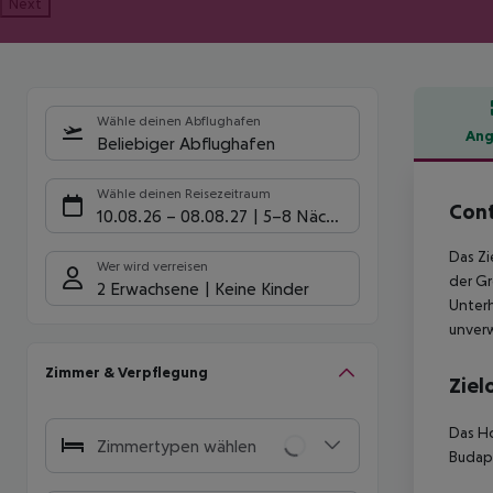
Next
Wähle deinen Abflughafen
Ang
Beliebiger Abflughafen
Hote
Wähle deinen Reisezeitraum
Cont
10.08.26
–
08.08.27
5-8 Nächte
Das Zi
Wer wird verreisen
der Gr
2 Erwachsene
Keine Kinder
Unterh
unverw
Zimmer & Verpflegung
Ziel
Das Ho
Zimmertypen wählen
Budape