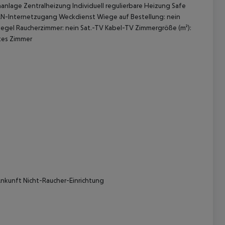
aanlage Zentralheizung Individuell regulierbare Heizung Safe
LAN-Internetzugang Weckdienst Wiege auf Bestellung: nein
piegel Raucherzimmer: nein Sat.-TV Kabel-TV Zimmergröße (m²):
tes Zimmer
 akzeptieren
Ankunft Nicht-Raucher-Einrichtung