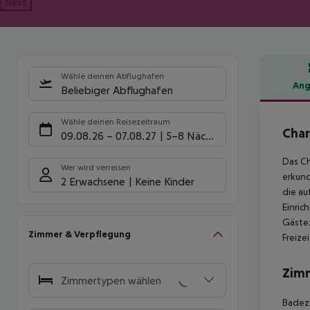
Next
Wähle deinen Abflughafen
Ang
Beliebiger Abflughafen
Hote
Wähle deinen Reisezeitraum
Char
09.08.26
–
07.08.27
5-8 Nächte
Das Ch
Wer wird verreisen
erkund
2 Erwachsene
Keine Kinder
die au
Einric
Gästez
Zimmer & Verpflegung
Freize
Zim
Zimmertypen wählen
Badezi