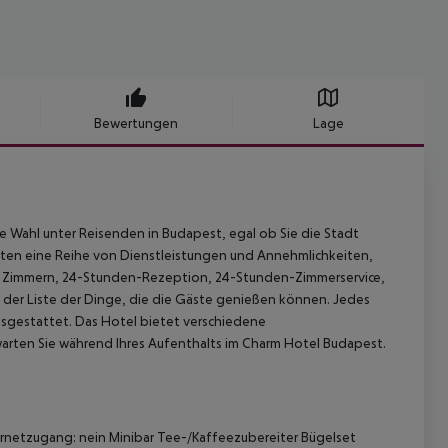
Bewertungen
Lage
 Wahl unter Reisenden in Budapest, egal ob Sie die Stadt
ästen eine Reihe von Dienstleistungen und Annehmlichkeiten,
en Zimmern, 24-Stunden-Rezeption, 24-Stunden-Zimmerservice,
der Liste der Dinge, die die Gäste genießen können. Jedes
usgestattet. Das Hotel bietet verschiedene
warten Sie während Ihres Aufenthalts im Charm Hotel Budapest.
rnetzugang: nein Minibar Tee-/Kaffeezubereiter Bügelset