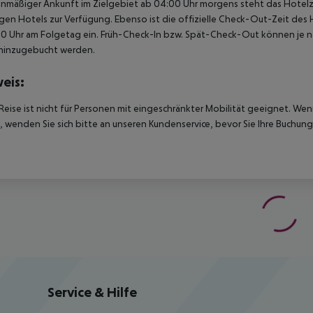
anmäßiger Ankunft im Zielgebiet ab 04:00 Uhr morgens steht das Hotelz
igen Hotels zur Verfügung. Ebenso ist die offizielle Check-Out-Zeit des 
00 Uhr am Folgetag ein. Früh-Check-In bzw. Spät-Check-Out können je n
hinzugebucht werden.
eis:
Reise ist nicht für Personen mit eingeschränkter Mobilität geeignet. We
 wenden Sie sich bitte an unseren Kundenservice, bevor Sie Ihre Buchung
Service & Hilfe