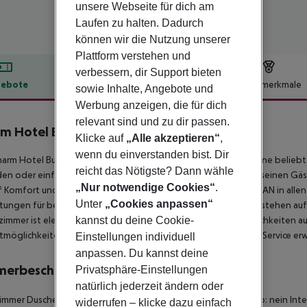
unsere Webseite für dich am
Laufen zu halten. Dadurch
können wir die Nutzung unserer
Plattform verstehen und
verbessern, dir Support bieten
ebote
Hotelbeschreibung
Hotelmerkmale
sowie Inhalte, Angebote und
Werbung anzeigen, die für dich
lbeschreibung
relevant sind und zu dir passen.
m Hotel Budapest
Klicke auf
„Alle akzeptieren“
,
4
wenn du einverstanden bist. Dir
arm Hotel Budapest (ehemals Boutique Hotel Budapest) ist eine beliebte
reicht das Nötigste? Dann wähle
en oder einfach nur auf der Durchreise sind. Das Hotel bietet seinen G
„Nur notwendige Cookies“
.
f Komfort und Bequemlichkeit ausgelegt sind. Kostenloses WLAN in all
Unter
„Cookies anpassen“
htungen für behinderte Gäste und eine Gepäckaufbewahrung stehen auf 
kannst du deine Cookie-
immer ist elegant eingerichtet und mit praktischen Annehmlichkeiten a
itmöglichkeiten. Eine einladende Atmosphäre und exzellenter Service er
Einstellungen individuell
anpassen. Du kannst deine
merbeschreibung
Privatsphäre-Einstellungen
natürlich jederzeit ändern oder
mmer Dusche Haartrockner Direktwahltelefon Fernseher Radio: nein Inte
widerrufen – klicke dazu einfach