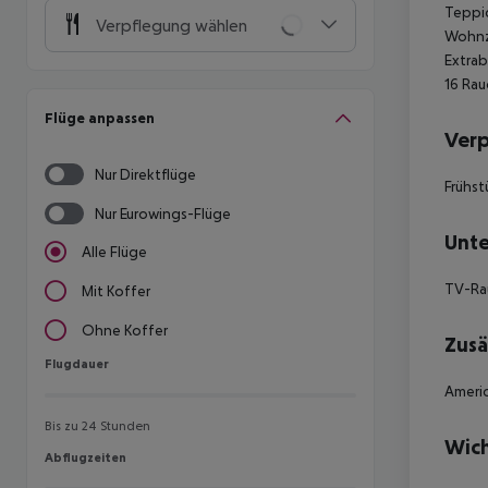
Teppic
Verpflegung wählen
Wohnzi
Extrab
16 Rau
Flüge anpassen
Ver
Nur Direktflüge
Frühst
Nur Eurowings-Flüge
Unte
Alle Flüge
TV-R
Mit Koffer
Ohne Koffer
Zusä
Flugdauer
Flugdauer
Americ
Bis zu 24 Stunden
Wich
Abflugzeiten
Abflugzeiten