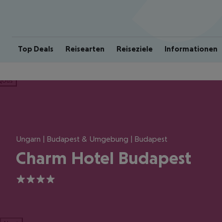
Top Deals
Reisearten
Reiseziele
Informationen
ious
Ungarn | Budapest & Umgebung | Budapest
Charm Hotel Budapest
4