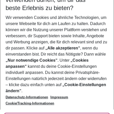
10.08.26
–
08.08.27
5-8 Nächte
beste Erlebnis zu bieten?
Wer wird verreisen
Wir verwenden Cookies und ähnliche Technologien, um
2 Erwachsene
Keine Kinder
unsere Webseite für dich am Laufen zu halten. Dadurch
können wir die Nutzung unserer Plattform verstehen und
Mehr Filter anzeigen
verbessern, dir Support bieten sowie Inhalte, Angebote
und Werbung anzeigen, die für dich relevant sind und zu
dir passen. Klicke auf
„Alle akzeptieren“
, wenn du
einverstanden bist. Dir reicht das Nötigste? Dann wähle
„Nur notwendige Cookies“
. Unter
„Cookies
anpassen“
kannst du deine Cookie-Einstellungen
Footer
Footer navigation
individuell anpassen. Du kannst deine Privatsphäre-
Über uns
Einstellungen natürlich jederzeit ändern oder widerrufen
AGB
– klicke dazu einfach unten auf
„Cookie-Einstellungen
Service & Hilfe
Bestpreisgarantie
ändern“
.
Datenschutz-Informationen
Impressum
Agenturbetreuung
Cookie-Einstellungen ändern
Folge uns
Barrierefreies Reisen
Cookie/Tracking-Informationen
Cookie-Richtlinie
Check-in
Datenschutz