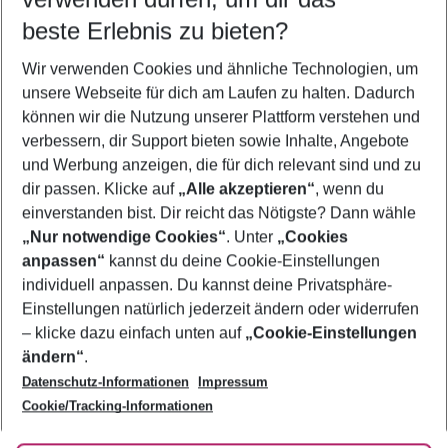
08.08.26
–
06.08.27
5-8 Nächte
beste Erlebnis zu bieten?
Wer wird verreisen
Wir verwenden Cookies und ähnliche Technologien, um
2 Erwachsene
Keine Kinder
unsere Webseite für dich am Laufen zu halten. Dadurch
können wir die Nutzung unserer Plattform verstehen und
Mehr Filter anzeigen
verbessern, dir Support bieten sowie Inhalte, Angebote
und Werbung anzeigen, die für dich relevant sind und zu
dir passen. Klicke auf
„Alle akzeptieren“
, wenn du
einverstanden bist. Dir reicht das Nötigste? Dann wähle
„Nur notwendige Cookies“
. Unter
„Cookies
anpassen“
kannst du deine Cookie-Einstellungen
Footer
Footer navigation
individuell anpassen. Du kannst deine Privatsphäre-
Über uns
Einstellungen natürlich jederzeit ändern oder widerrufen
AGB
– klicke dazu einfach unten auf
„Cookie-Einstellungen
Service & Hilfe
Bestpreisgarantie
ändern“
.
Datenschutz-Informationen
Impressum
Agenturbetreuung
Cookie-Einstellungen ändern
Folge uns
Barrierefreies Reisen
Cookie/Tracking-Informationen
Cookie-Richtlinie
Check-in
Datenschutz