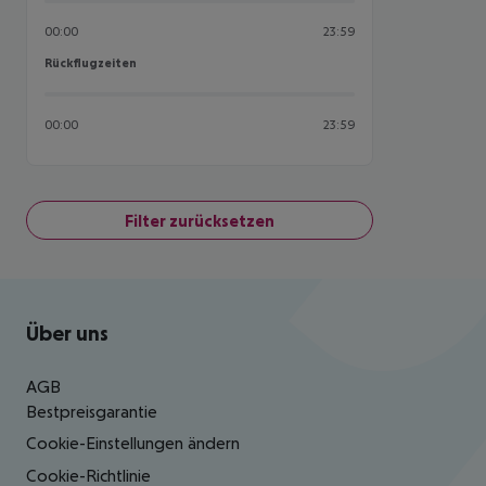
00:00
23:59
Rückflugzeiten
Rückflugzeiten
00:00
23:59
Filter zurücksetzen
Footer
Footer navigation
Über uns
AGB
Bestpreisgarantie
Cookie-Einstellungen ändern
Cookie-Richtlinie