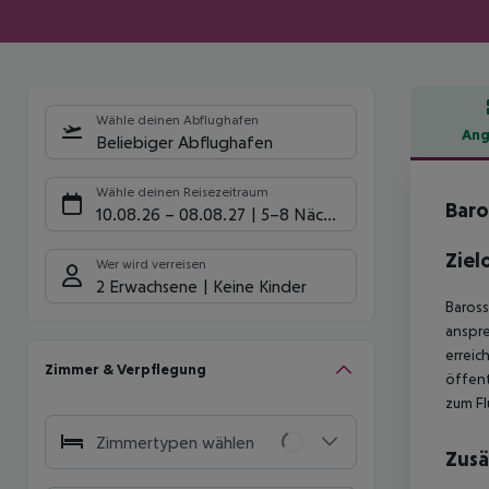
Wähle deinen Abflughafen
Ang
Beliebiger Abflughafen
Hote
Wähle deinen Reisezeitraum
Baro
10.08.26
–
08.08.27
5-8 Nächte
Ziel
Wer wird verreisen
2 Erwachsene
Keine Kinder
Baross
anspre
erreic
Zimmer & Verpflegung
öffent
zum Fl
Zimmertypen wählen
Zusä