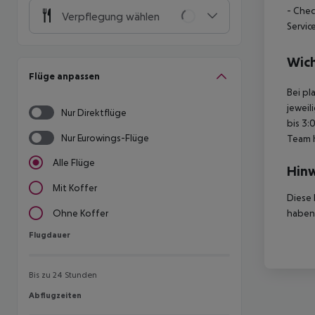
- Chec
Verpflegung wählen
Servic
Wich
Flüge anpassen
Bei pl
jeweil
Nur Direktflüge
bis 3:
Nur Eurowings-Flüge
Team 
Alle Flüge
Hinw
Mit Koffer
Diese 
haben,
Ohne Koffer
Flugdauer
Flugdauer
Bis zu 24 Stunden
Abflugzeiten
Abflugzeiten