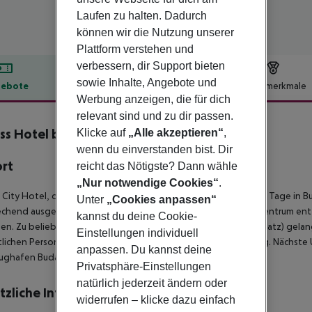
Laufen zu halten. Dadurch
können wir die Nutzung unserer
Plattform verstehen und
verbessern, dir Support bieten
sowie Inhalte, Angebote und
ebote
Hotelbeschreibung
Hotelmerkmale
Werbung anzeigen, die für dich
lbeschreibung
relevant sind und zu dir passen.
ss Hotel by Mellow Mood Hotels
Klicke auf
„Alle akzeptieren“
,
3
wenn du einverstanden bist. Dir
ort
reicht das Nötigste? Dann wähle
„Nur notwendige Cookies“
.
 City Hotel, das Cityhotel, lädt Sie ein, ein paar wunderschöne Tage in B
Unter
„Cookies anpassen“
chend ausgestattete Unterkunft liegt etwa 2 km vom Stadtzentrum entfe
kannst du deine Cookie-
hen. Zu beliebten Sehenswürdigkeiten der Stadt (z.B. Heldenplatz) gelan
Einstellungen individuell
lichen Personen-Nahverkehrs finden Sie in ca. 10 m Entfernung. Nächste 
anpassen. Du kannst deine
ughafen Budapest beträgt ca. 20 km.
Privatsphäre-Einstellungen
natürlich jederzeit ändern oder
tzliche Informationen
widerrufen – klicke dazu einfach