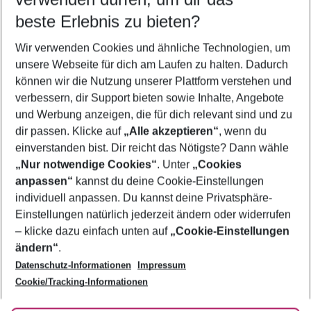
12.08.26
–
10.08.27
5-8 Nächte
beste Erlebnis zu bieten?
Wer wird verreisen
Wir verwenden Cookies und ähnliche Technologien, um
2 Erwachsene
Keine Kinder
unsere Webseite für dich am Laufen zu halten. Dadurch
können wir die Nutzung unserer Plattform verstehen und
Mehr Filter anzeigen
verbessern, dir Support bieten sowie Inhalte, Angebote
und Werbung anzeigen, die für dich relevant sind und zu
dir passen. Klicke auf
„Alle akzeptieren“
, wenn du
einverstanden bist. Dir reicht das Nötigste? Dann wähle
„Nur notwendige Cookies“
. Unter
„Cookies
anpassen“
kannst du deine Cookie-Einstellungen
Footer
Footer navigation
individuell anpassen. Du kannst deine Privatsphäre-
Über uns
Einstellungen natürlich jederzeit ändern oder widerrufen
AGB
– klicke dazu einfach unten auf
„Cookie-Einstellungen
Service & Hilfe
Bestpreisgarantie
ändern“
.
Datenschutz-Informationen
Impressum
Agenturbetreuung
Cookie-Einstellungen ändern
Folge uns
Barrierefreies Reisen
Cookie/Tracking-Informationen
Cookie-Richtlinie
Check-in
Datenschutz