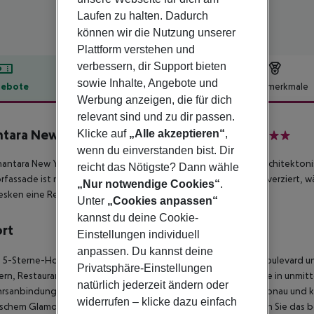
Laufen zu halten. Dadurch
können wir die Nutzung unserer
Plattform verstehen und
verbessern, dir Support bieten
sowie Inhalte, Angebote und
ebote
Hotelbeschreibung
Hotelmerkmale
Werbung anzeigen, die für dich
lbeschreibung
relevant sind und zu dir passen.
tara New York Palace Budapest Hotel
Klicke auf
„Alle akzeptieren“
,
5
wenn du einverstanden bist. Dir
antara New York Palace, ein Luxushotel in Budapest, ist eine architekt
reicht das Nötigste? Dann wähle
fassade ist mit kunstvollen Schnitzereien und einem Uhrturm verziert, w
„Nur notwendige Cookies“
.
esken eine Reise in eine andere Zeit verspricht.
Unter
„Cookies anpassen“
kannst du deine Cookie-
ort
Einstellungen individuell
anpassen. Du kannst deine
 5-Sterne-Hotel befindet sich am eleganten Erzsébet Körút Boulevard un
Privatsphäre-Einstellungen
rn, Restaurants und Bars auf der Pester Seite der Donau, sowie in unmi
natürlich jederzeit ändern oder
hrsanbindungen.
Spazieren Sie entlang der nahe gelegenen Donau und keh
widerrufen – klicke dazu einfach
ischem Glamour und modernem Luxus zu entspannen. Besuchen Sie das be