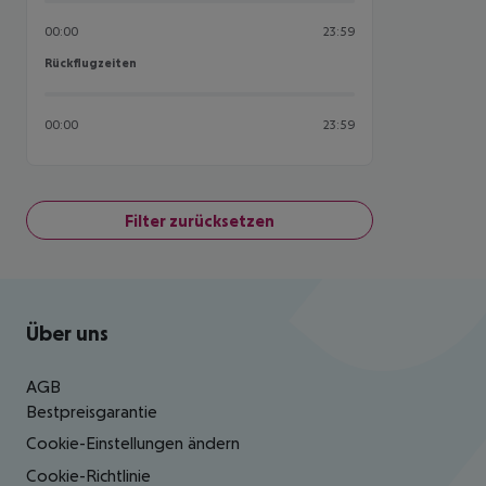
00:00
23:59
Rückflugzeiten
Rückflugzeiten
00:00
23:59
Filter zurücksetzen
Footer
Footer navigation
Über uns
AGB
Bestpreisgarantie
Cookie-Einstellungen ändern
Cookie-Richtlinie