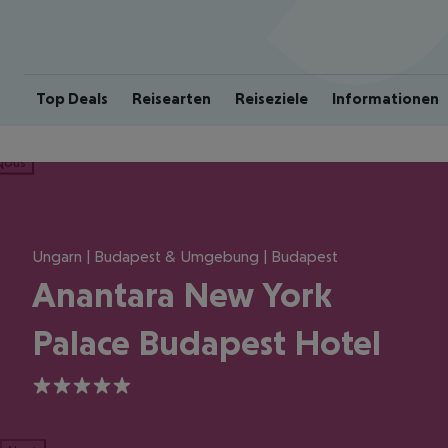
Top Deals
Reisearten
Reiseziele
Informationen
ious
Ungarn | Budapest & Umgebung | Budapest
Anantara New York
Palace Budapest Hotel
5