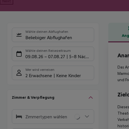
Next
Wähle deinen Abflughafen
Ang
Beliebiger Abflughafen
Hote
Wähle deinen Reisezeitraum
Anan
09.08.26
–
07.08.27
5-8 Nächte
Das An
Wer wird verreisen
Marmor
2 Erwachsene
Keine Kinder
und Fr
Ziel
Zimmer & Verpflegung
Dieses
Theate
Zimmertypen wählen
Verke
histor