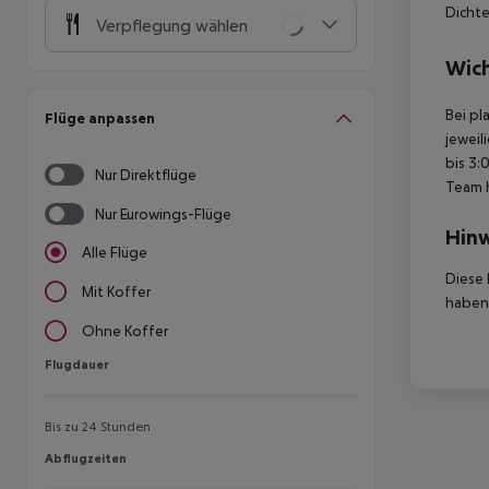
Dichte
Verpflegung wählen
Wich
Bei pl
Flüge anpassen
jeweil
bis 3:
Nur Direktflüge
Team 
Nur Eurowings-Flüge
Hinw
Alle Flüge
Diese 
Mit Koffer
haben,
Ohne Koffer
Flugdauer
Flugdauer
Bis zu 24 Stunden
Abflugzeiten
Abflugzeiten