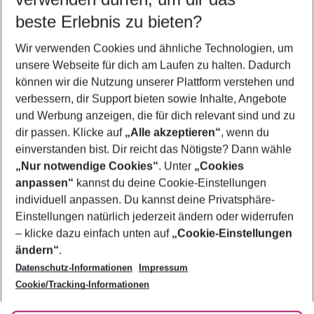
09.08.26
–
07.08.27
5-8 Nächte
beste Erlebnis zu bieten?
Wer wird verreisen
Wir verwenden Cookies und ähnliche Technologien, um
2 Erwachsene
Keine Kinder
unsere Webseite für dich am Laufen zu halten. Dadurch
können wir die Nutzung unserer Plattform verstehen und
Mehr Filter anzeigen
verbessern, dir Support bieten sowie Inhalte, Angebote
und Werbung anzeigen, die für dich relevant sind und zu
dir passen. Klicke auf
„Alle akzeptieren“
, wenn du
einverstanden bist. Dir reicht das Nötigste? Dann wähle
„Nur notwendige Cookies“
. Unter
„Cookies
anpassen“
kannst du deine Cookie-Einstellungen
Footer
Footer navigation
individuell anpassen. Du kannst deine Privatsphäre-
Über uns
Einstellungen natürlich jederzeit ändern oder widerrufen
AGB
– klicke dazu einfach unten auf
„Cookie-Einstellungen
Service & Hilfe
Bestpreisgarantie
ändern“
.
Datenschutz-Informationen
Impressum
Agenturbetreuung
Cookie-Einstellungen ändern
Folge uns
Barrierefreies Reisen
Cookie/Tracking-Informationen
Cookie-Richtlinie
Check-in
Datenschutz