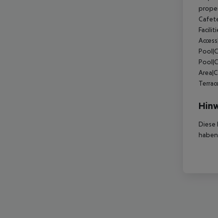
proper
Cafete
Facili
Acces
Pool|C
Pool|
Area|
Terra
Hinw
Diese 
haben,