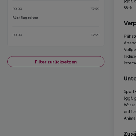
(ggf. 
55+):
00:00
23:59
Rückflugzeiten
Rückflugzeiten
Ver
00:00
23:59
Frühst
Abende
Vollpe
Inclus
Filter zurücksetzen
Intern
Unte
Sport-
(ggf. 
Wasser
entfer
Animat
Zusä