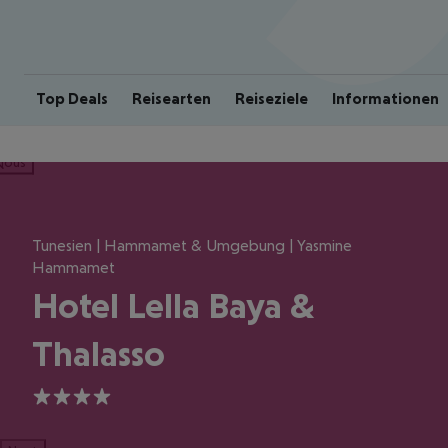
Top Deals
Reisearten
Reiseziele
Informationen
ious
Tunesien | Hammamet & Umgebung | Yasmine
Hammamet
Hotel Lella Baya &
Thalasso
4