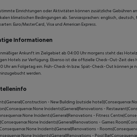
stimmte Einrichtungen oder Aktivitäten können zusätzliche Gebühren anf
kalen klimatischen Bedingungen ab. Servicesprachen: englisch, deutsch, fr
karten: Euro/MasterCard, Visa und American Express.
tige Informationen
anmäßiger Ankunft im Zielgebiet ab 04:00 Uhr morgens steht das Hotelz
igen Hotels zur Verfügung. Ebenso ist die offizielle Check-Out-Zeit des 
00 Uhr am Folgetag ein. Früh-Check-In bzw. Spät-Check-Out können je n
hinzugebucht werden.
telleninfo
nts|General|Construction - New Building (outside hotel)|Consequence:N
ors|Consequence:None Incidents|General|Renovations - Restaurant|Con
nsequence:None Incidents|General|Renovations - Fitness Centre|Conse
|Consequence:None Incidents|General|Renovations - Games Room|Conse
|Consequence:None Incidents|General|Renovations - Rooms|Consequence
nsequence:None Incidents|General|Renovations - Pool Bar|Consequence: