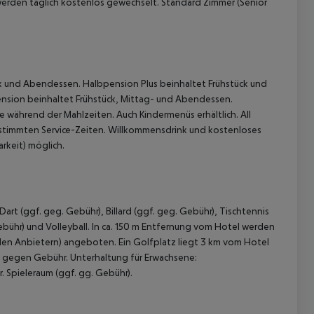
werden täglich kostenlos gewechselt. Standard Zimmer (Senior
ck und Abendessen. Halbpension Plus beinhaltet Frühstück und
pension beinhaltet Frühstück, Mittag- und Abendessen.
 während der Mahlzeiten. Auch Kindermenüs erhältlich. All
bestimmten Service-Zeiten. Willkommensdrink und kostenloses
rkeit) möglich.
rt (ggf. geg. Gebühr), Billard (ggf. geg. Gebühr), Tischtennis
Gebühr) und Volleyball. In ca. 150 m Entfernung vom Hotel werden
len Anbietern) angeboten. Ein Golfplatz liegt 3 km vom Hotel
. gegen Gebühr. Unterhaltung für Erwachsene:
 Spieleraum (ggf. gg. Gebühr).