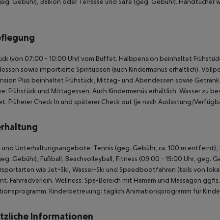
geg. Gebühr), Balkon oder Terrasse und Safe (geg. Gebühr). Handtücher 
pflegung
ück (von 07:00 - 10:00 Uhr) vom Buffet. Halbpension beinhaltet Frühstü
ssen sowie importierte Spirituosen (auch Kindermenüs erhältlich). Voll
nsion Plus beinhaltet Frühstück, Mittag- und Abendessen sowie Getränke
ive: Frühstück und Mittagessen. Auch Kindermenüs erhältlich. Wasser zu 
et. Früherer Check In und späterer Check out (je nach Auslastung/Verfügba
rhaltung
 und Unterhaltungsangebote: Tennis (geg. Gebühr, ca. 100 m entfernt), Da
geg. Gebühr), Fußball, Beachvolleyball, Fitness (09:00 - 19:00 Uhr, geg. 
sportarten wie Jet-Ski, Wasser-Ski und Speedbootfahren (teils von loka
nt. Fahrradverleih. Wellness: Spa-Bereich mit Hamam und Massagen ggfls
ionsprogramm. Kinderbetreuung: täglich Animationsprogramm für Kinder.
tzliche Informationen