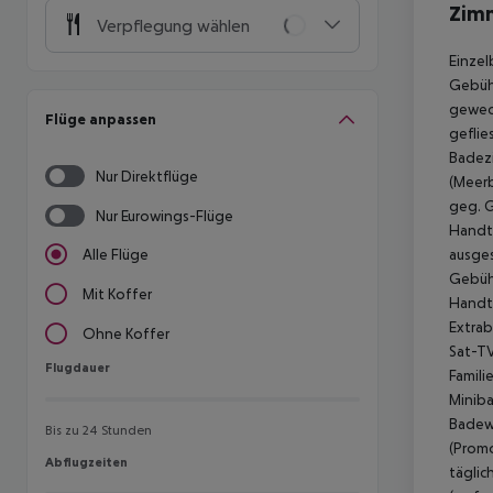
Zim
Verpflegung wählen
Einzel
Gebühr
gewech
Flüge anpassen
geflie
Badezi
Nur Direktflüge
(Meerb
geg. G
Nur Eurowings-Flüge
Handtü
ausges
Alle Flüge
Gebühr
Mit Koffer
Handtü
Extrab
Ohne Koffer
Sat-TV
Flugdauer
Flugdauer
Famili
Miniba
Badewa
Bis zu 24 Stunden
(Promo
Abflugzeiten
Abflugzeiten
täglic