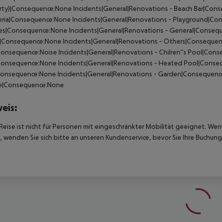
ty)|Consequence:None Incidents|General|Renovations - Beach Bar|Cons
ria|Consequence:None Incidents|General|Renovations - Playground|Con
ties|Consequence:None Incidents|General|Renovations - General|Conseq
s|Consequence:None Incidents|General|Renovations - Others|Consequen
onsequence:Noise Incidents|General|Renovations - Chilren''s Pool|Cons
Consequence:None Incidents|General|Renovations - Heated Pool|Conseq
Consequence:None Incidents|General|Renovations - Garden|Consequence
ce|Consequence:None
eis:
Reise ist nicht für Personen mit eingeschränkter Mobilität geeignet. We
 wenden Sie sich bitte an unseren Kundenservice, bevor Sie Ihre Buchung