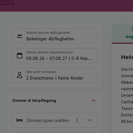
Next
Wähle deinen Abflughafen
Ang
Beliebiger Abflughafen
Hote
Wähle deinen Reisezeitraum
Hote
09.08.26
–
07.08.27
5-8 Nächte
Das Ho
Wer wird verreisen
Sonnen
2 Erwachsene
Keine Kinder
(Nabeu
nächst
Unterh
Zimmer & Verpflegung
Cartha
Taxist
Entfer
Zimmertypen wählen
80 km 