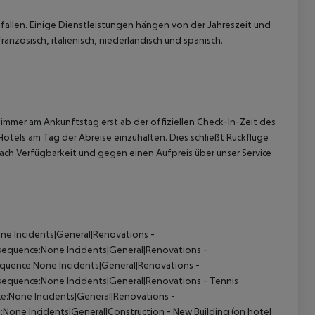
allen. Einige Dienstleistungen hängen von der Jahreszeit und
anzösisch, italienisch, niederländisch und spanisch.
immer am Ankunftstag erst ab der offiziellen Check-In-Zeit des
Hotels am Tag der Abreise einzuhalten. Dies schließt Rückflüge
ach Verfügbarkeit und gegen einen Aufpreis über unser Service
one Incidents|General|Renovations -
sequence:None Incidents|General|Renovations -
quence:None Incidents|General|Renovations -
quence:None Incidents|General|Renovations - Tennis
:None Incidents|General|Renovations -
None Incidents|General|Construction - New Building (on hotel