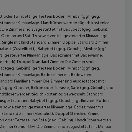
t oder Twinbett, gefliestem Boden, Minibar (ggf. geg.
esteuerter Klimaanlage. Handtücher werden täglich kostenlos
: Die Zimmer sind ausgestattet mit Babybett (geg. Gebühr),
. Gebühr) und Sat-TV sowie zentral gesteuerter Klimaanlage.
 Single mit Kind Standard Zimmer: Doppel Standard Zimmer
abett (Zustellbett), Babybett (geg. Gebühr), Minibar (ggf.
tral gesteuerter Klimaanlage. Badezimmer mit Badewanne.
erblick): Doppel Standard Zimmer: Die Zimmer sind
tt (geg. Gebühr), gefliestem Boden, Minibar (ggf. geg.
gesteuerter Klimaanlage. Badezimmer mit Badewanne.
ndard Familienzimmer: Die Zimmer sind ausgestattet mit 1
 akzeptieren
gf. geg. Gebühr), Balkon oder Terrasse, Safe (geg. Gebühr) und
ndtücher werden täglich kostenlos gewechselt. Standard
 ausgestattet mit Babybett (geg. Gebühr), gefliestem Boden,
TV sowie zentral gesteuerter Klimaanlage. Badezimmer mit
 Standard Zimmer (Meerblick): Doppel Standard Zimmer
lkon oder Terrasse und Safe (geg. Gebühr). Handtücher werden
immer (Senior 55+): Die Zimmer sind ausgestattet mit Minibar