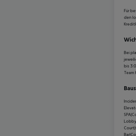
Für be
den lo
Kredit
Wich
Bei pl
jeweil
bis 3:
Team 
Baus
Incide
Elevat
SPA|Co
Lobby
Court
Bar|Co