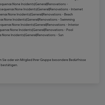
equence:None Incidents|General|Renovations -
sequence:None Incidents|General|Renovations - Internet
uence:None Incidents|General|Renovations - Beach
ce:None Incidents|General|Renovations - Swimming
equence:None Incidents|General|Renovations - Interior
uence:None Incidents|General|Renovations - Pool
:None Incidents|General|Renovations - Sun
nn Sie oder ein Mitglied Ihrer Gruppe besondere Bedürfnisse
 bestätigen.