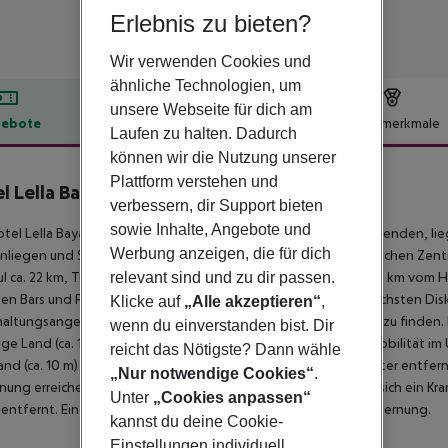
Erlebnis zu bieten?
Wir verwenden Cookies und
ähnliche Technologien, um
unsere Webseite für dich am
ebote
Hotelbeschreibung
Hotelmerkmale
Laufen zu halten. Dadurch
lbeschreibung
können wir die Nutzung unserer
Plattform verstehen und
l Lella Baya & Thalasso
verbessern, dir Support bieten
4
sowie Inhalte, Angebote und
tel Lella Baya and Thalasso, beliebt speziell bei Hochzeitsreisenden, l
Werbung anzeigen, die für dich
liegen und Sonnenschirme kostenlos verfügbar. Zum touristischen Zentru
relevant sind und zu dir passen.
l ca. 22 km, Tunis ca. 60 km). Einkaufsmöglichkeiten liegen ca. 2 km vom Ho
en Bars und Restaurants gelangt man nach rund 400 m. Zur nächsten Dis
Klicke auf
„Alle akzeptieren“
,
altungsangebote wie ein Theater sind in ca. 8 km Entfernung zu finden.
wenn du einverstanden bist. Dir
ge Land (ca. 1 km) und Medina Of Hammamet (ca. 13 km). Für Mobilität i
reicht das Nötigste? Dann wähle
and (ca. 10 m) und eine Bushaltestelle (ca. 300 m entfernt). Weiter entfe
„Nur notwendige Cookies“
.
nung erreichen. Zur ärztlichen Versorgung im Notfall befindet sich ein Kr
Unter
„Cookies anpassen“
entfernt. Ein weiterer Flughafen (NBE) liegt in etwa 45 km Entfernung.
kannst du deine Cookie-
Einstellungen individuell