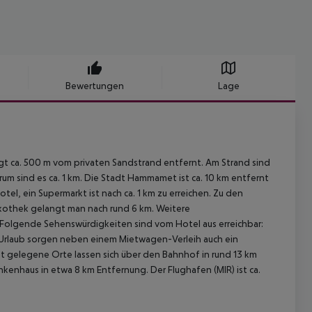
Bewertungen
Lage
iegt ca. 500 m vom privaten Sandstrand entfernt. Am Strand sind
m sind es ca. 1 km. Die Stadt Hammamet ist ca. 10 km entfernt
tel, ein Supermarkt ist nach ca. 1 km zu erreichen. Zu den
kothek gelangt man nach rund 6 km. Weitere
 Folgende Sehenswürdigkeiten sind vom Hotel aus erreichbar:
m Urlaub sorgen neben einem Mietwagen-Verleih auch ein
rnt gelegene Orte lassen sich über den Bahnhof in rund 13 km
ankenhaus in etwa 8 km Entfernung. Der Flughafen (MIR) ist ca.