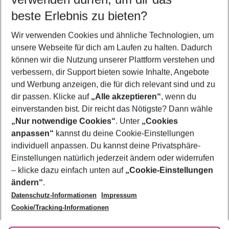
09.08.26
–
07.08.27
5-8 Nächte
beste Erlebnis zu bieten?
Wer wird verreisen
Wir verwenden Cookies und ähnliche Technologien, um
2 Erwachsene
Keine Kinder
unsere Webseite für dich am Laufen zu halten. Dadurch
können wir die Nutzung unserer Plattform verstehen und
Mehr Filter anzeigen
verbessern, dir Support bieten sowie Inhalte, Angebote
und Werbung anzeigen, die für dich relevant sind und zu
dir passen. Klicke auf
„Alle akzeptieren“
, wenn du
einverstanden bist. Dir reicht das Nötigste? Dann wähle
„Nur notwendige Cookies“
. Unter
„Cookies
anpassen“
kannst du deine Cookie-Einstellungen
Footer
Footer navigation
individuell anpassen. Du kannst deine Privatsphäre-
Über uns
Einstellungen natürlich jederzeit ändern oder widerrufen
AGB
– klicke dazu einfach unten auf
„Cookie-Einstellungen
Service & Hilfe
Bestpreisgarantie
ändern“
.
Datenschutz-Informationen
Impressum
Agenturbetreuung
Cookie-Einstellungen ändern
Folge uns
Barrierefreies Reisen
Cookie/Tracking-Informationen
Cookie-Richtlinie
Check-in
Datenschutz