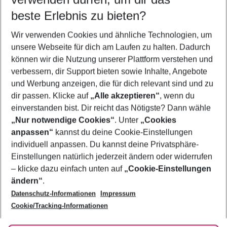
11.08.26
–
09.08.27
5-8 Nächte
beste Erlebnis zu bieten?
Wer wird verreisen
Wir verwenden Cookies und ähnliche Technologien, um
2 Erwachsene
Keine Kinder
unsere Webseite für dich am Laufen zu halten. Dadurch
können wir die Nutzung unserer Plattform verstehen und
Mehr Filter anzeigen
verbessern, dir Support bieten sowie Inhalte, Angebote
und Werbung anzeigen, die für dich relevant sind und zu
dir passen. Klicke auf
„Alle akzeptieren“
, wenn du
einverstanden bist. Dir reicht das Nötigste? Dann wähle
„Nur notwendige Cookies“
. Unter
„Cookies
anpassen“
kannst du deine Cookie-Einstellungen
Footer
Footer navigation
individuell anpassen. Du kannst deine Privatsphäre-
Über uns
Einstellungen natürlich jederzeit ändern oder widerrufen
AGB
– klicke dazu einfach unten auf
„Cookie-Einstellungen
Service & Hilfe
Bestpreisgarantie
ändern“
.
Datenschutz-Informationen
Impressum
Agenturbetreuung
Cookie-Einstellungen ändern
Folge uns
Barrierefreies Reisen
Cookie/Tracking-Informationen
Cookie-Richtlinie
Check-in
Datenschutz