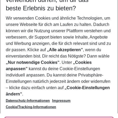
09.08.26
–
07.08.27
5-8 Nächte
beste Erlebnis zu bieten?
Wer wird verreisen
Wir verwenden Cookies und ähnliche Technologien, um
2 Erwachsene
Keine Kinder
unsere Webseite für dich am Laufen zu halten. Dadurch
können wir die Nutzung unserer Plattform verstehen und
Mehr Filter anzeigen
verbessern, dir Support bieten sowie Inhalte, Angebote
und Werbung anzeigen, die für dich relevant sind und zu
dir passen. Klicke auf
„Alle akzeptieren“
, wenn du
einverstanden bist. Dir reicht das Nötigste? Dann wähle
„Nur notwendige Cookies“
. Unter
„Cookies
anpassen“
kannst du deine Cookie-Einstellungen
Footer
Footer navigation
individuell anpassen. Du kannst deine Privatsphäre-
Über uns
Einstellungen natürlich jederzeit ändern oder widerrufen
AGB
– klicke dazu einfach unten auf
„Cookie-Einstellungen
Service & Hilfe
Bestpreisgarantie
ändern“
.
Datenschutz-Informationen
Impressum
Agenturbetreuung
Cookie-Einstellungen ändern
Folge uns
Barrierefreies Reisen
Cookie/Tracking-Informationen
Cookie-Richtlinie
Check-in
Datenschutz