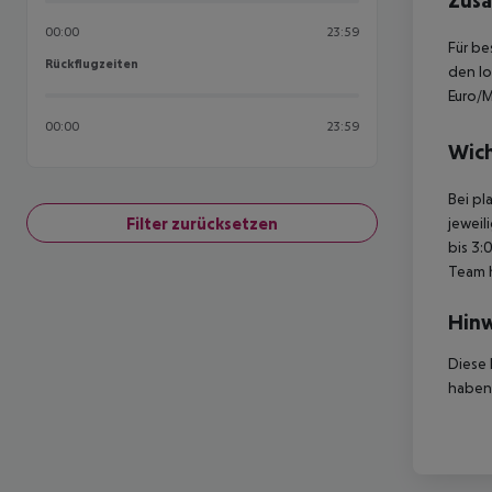
Zusä
00:00
23:59
Für be
Rückflugzeiten
Rückflugzeiten
den lo
Euro/M
00:00
23:59
Wich
Bei pl
Filter zurücksetzen
jeweil
bis 3:
Team 
Hinw
Diese 
haben,