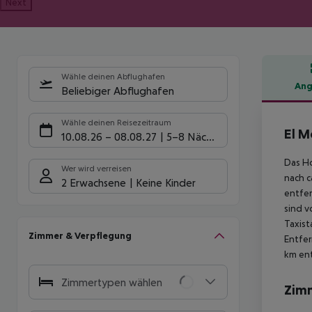
Next
Wähle deinen Abflughafen
Ang
Beliebiger Abflughafen
Hote
Wähle deinen Reisezeitraum
El M
10.08.26
–
08.08.27
5-8 Nächte
Das Ho
Wer wird verreisen
nach c
2 Erwachsene
Keine Kinder
entfer
sind v
Taxist
Zimmer & Verpflegung
Entfer
km ent
Zimmertypen wählen
Zim