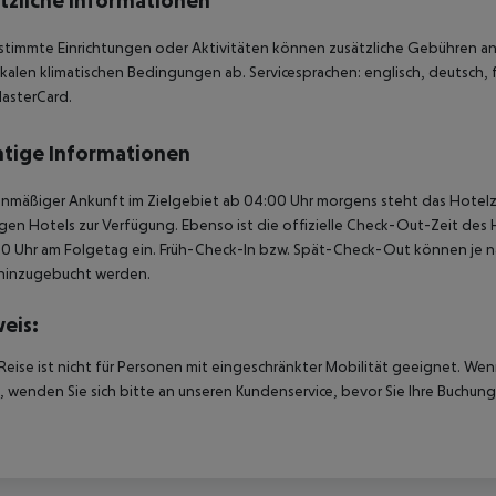
tzliche Informationen
stimmte Einrichtungen oder Aktivitäten können zusätzliche Gebühren anf
kalen klimatischen Bedingungen ab. Servicesprachen: englisch, deutsch, f
asterCard.
tige Informationen
anmäßiger Ankunft im Zielgebiet ab 04:00 Uhr morgens steht das Hotelz
igen Hotels zur Verfügung. Ebenso ist die offizielle Check-Out-Zeit des 
00 Uhr am Folgetag ein. Früh-Check-In bzw. Spät-Check-Out können je n
hinzugebucht werden.
eis:
Reise ist nicht für Personen mit eingeschränkter Mobilität geeignet. We
 wenden Sie sich bitte an unseren Kundenservice, bevor Sie Ihre Buchung