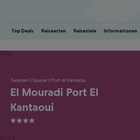
Top Deals
Reisearten
Reiseziele
Informationen
ious
Tunesien | Sousse | Port el Kantaoui
El Mouradi Port El
Kantaoui
4