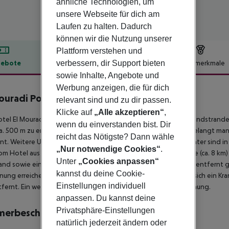
ähnliche Technologien, um
unsere Webseite für dich am
Laufen zu halten. Dadurch
können wir die Nutzung unserer
Plattform verstehen und
verbessern, dir Support bieten
ebote
Hotelbeschreibung
Hotelmerkmale
sowie Inhalte, Angebote und
lbeschreibung
Werbung anzeigen, die für dich
ouradi Port El Kantaoui
relevant sind und zu dir passen.
4
Klicke auf
„Alle akzeptieren“
,
tel El Mouradi Port El Kantaoui liegt in der Umgebung eines Sandstrande
wenn du einverstanden bist. Dir
a. 500 m zu erreichen. Zu den nächsten Bars und Restaurants gelangt man
reicht das Nötigste? Dann wähle
nt. Weitere Unterhaltungsangebote wie ein Kino und ein Theater sind i
„Nur notwendige Cookies“
.
om Hotel aus erreichbar: Port Kantaoui (ca. 2 km), Medina Sousse (ca. 8 km) 
Unter
„Cookies anpassen“
and sowie eine Bushaltestelle in etwa 10 m Entfernung. Weiter entfernt 
kannst du deine Cookie-
nung erreichen. Zur ärztlichen Versorgung im Notfall befindet sich ein Kr
Einstellungen individuell
fernt. Ein weiterer Flughafen (NBE) liegt in etwa 30 km Entfernung.
anpassen. Du kannst deine
Privatsphäre-Einstellungen
merbeschreibung
natürlich jederzeit ändern oder