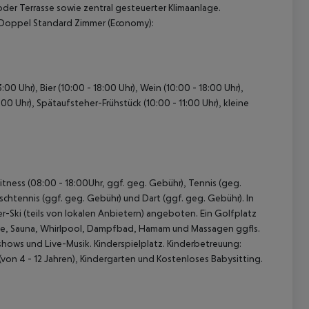
er Terrasse sowie zentral gesteuerter Klimaanlage.
Doppel Standard Zimmer (Economy):
:00 Uhr), Bier (10:00 - 18:00 Uhr), Wein (10:00 - 18:00 Uhr),
00 Uhr), Spätaufsteher-Frühstück (10:00 - 11:00 Uhr), kleine
 akzeptieren
itness (08:00 - 18:00Uhr, ggf. geg. Gebühr), Tennis (geg.
Tischtennis (ggf. geg. Gebühr) und Dart (ggf. geg. Gebühr). In
-Ski (teils von lokalen Anbietern) angeboten. Ein Golfplatz
sse, Sauna, Whirlpool, Dampfbad, Hamam und Massagen ggfls.
ows und Live-Musik. Kinderspielplatz. Kinderbetreuung:
 (von 4 - 12 Jahren), Kindergarten und Kostenloses Babysitting.