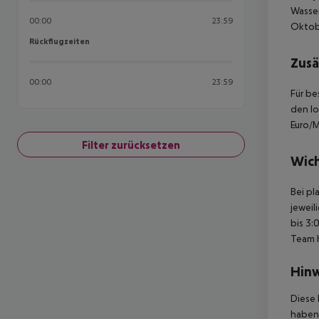
Wasser
00:00
23:59
Oktobe
Rückflugzeiten
Rückflugzeiten
Zusä
00:00
23:59
Für be
den lo
Euro/M
Filter zurücksetzen
Wich
Bei pl
jeweil
bis 3:
Team 
Hinw
Diese 
haben,