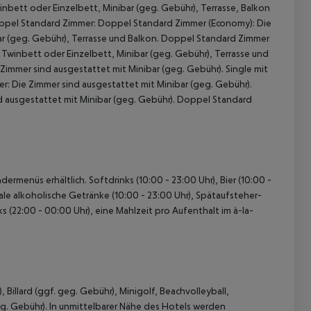
nbett oder Einzelbett, Minibar (geg. Gebühr), Terrasse, Balkon
oppel Standard Zimmer: Doppel Standard Zimmer (Economy): Die
ar (geg. Gebühr), Terrasse und Balkon. Doppel Standard Zimmer
Twinbett oder Einzelbett, Minibar (geg. Gebühr), Terrasse und
Zimmer sind ausgestattet mit Minibar (geg. Gebühr). Single mit
r: Die Zimmer sind ausgestattet mit Minibar (geg. Gebühr).
d ausgestattet mit Minibar (geg. Gebühr). Doppel Standard
 akzeptieren
ermenüs erhältlich. Softdrinks (10:00 - 23:00 Uhr), Bier (10:00 -
nale alkoholische Getränke (10:00 - 23:00 Uhr), Spätaufsteher-
cks (22:00 - 00:00 Uhr), eine Mahlzeit pro Aufenthalt im à-la-
Billard (ggf. geg. Gebühr), Minigolf, Beachvolleyball,
geg. Gebühr). In unmittelbarer Nähe des Hotels werden