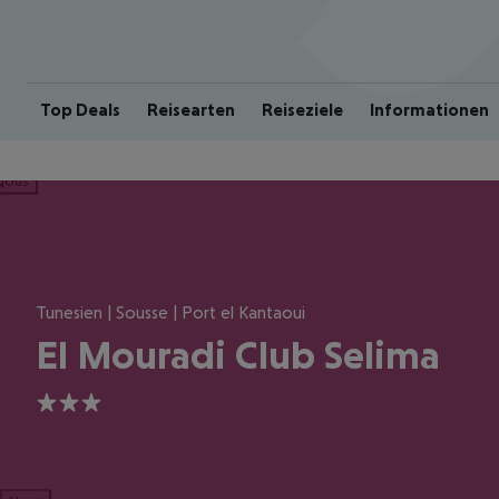
Top Deals
Reisearten
Reiseziele
Informationen
ious
Tunesien | Sousse | Port el Kantaoui
El Mouradi Club Selima
3