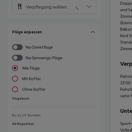
Doppel
Verpflegung wählen
und Sa
Zimmer
(Econo
Balkon
Flüge anpassen
Kind S
Standa
Nur Direktflüge
Zimmer
Nur Eurowings-Flüge
Ver
Alle Flüge
Frühst
Mit Koffer
23:00 
Frühst
Ohne Koffer
carte-
Flugdauer
Flugdauer
Unte
Bis zu 24 Stunden
Sport-
Abflugzeiten
Abflugzeiten
Volley