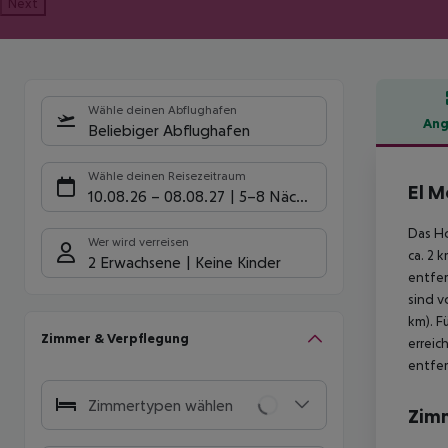
Next
Wähle deinen Abflughafen
Ang
Beliebiger Abflughafen
Hote
Wähle deinen Reisezeitraum
El M
10.08.26
–
08.08.27
5-8 Nächte
Das Ho
Wer wird verreisen
ca. 2 
2 Erwachsene
Keine Kinder
entfer
sind v
km). F
Zimmer & Verpflegung
erreic
entfer
Zimmertypen wählen
Zim