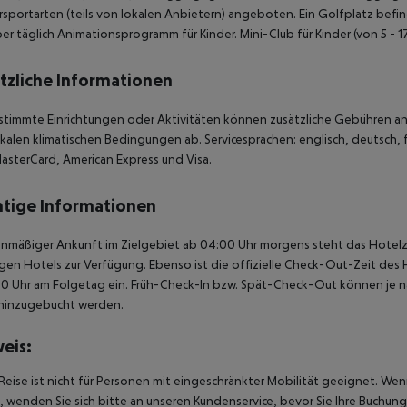
sportarten (teils von lokalen Anbietern) angeboten. Ein Golfplatz befin
r täglich Animationsprogramm für Kinder. Mini-Club für Kinder (von 5 - 17
tzliche Informationen
stimmte Einrichtungen oder Aktivitäten können zusätzliche Gebühren anf
kalen klimatischen Bedingungen ab. Servicesprachen: englisch, deutsch, f
asterCard, American Express und Visa.
tige Informationen
anmäßiger Ankunft im Zielgebiet ab 04:00 Uhr morgens steht das Hotelz
igen Hotels zur Verfügung. Ebenso ist die offizielle Check-Out-Zeit des 
00 Uhr am Folgetag ein. Früh-Check-In bzw. Spät-Check-Out können je n
hinzugebucht werden.
eis:
Reise ist nicht für Personen mit eingeschränkter Mobilität geeignet. We
 wenden Sie sich bitte an unseren Kundenservice, bevor Sie Ihre Buchung