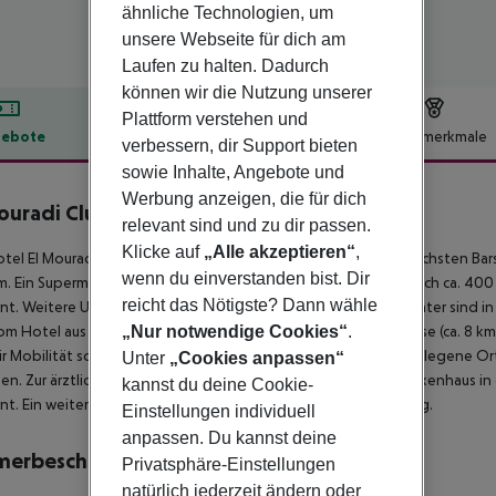
ähnliche Technologien, um
unsere Webseite für dich am
Laufen zu halten. Dadurch
können wir die Nutzung unserer
Plattform verstehen und
ebote
Hotelbeschreibung
Hotelmerkmale
verbessern, dir Support bieten
lbeschreibung
sowie Inhalte, Angebote und
Werbung anzeigen, die für dich
ouradi Club Selima
relevant sind und zu dir passen.
3
Klicke auf
„Alle akzeptieren“
,
tel El Mouradi Club Selima befindet sich rund 2 km von den nächsten Bar
wenn du einverstanden bist. Dir
km. Ein Supermarkt sowie weitere Einkaufsmöglichkeiten sind nach ca. 400
reicht das Nötigste? Dann wähle
nt. Weitere Unterhaltungsangebote wie ein Kino und ein Theater sind i
om Hotel aus erreichbar: Port El Kantoui (ca. 2 km), Medina Sousse (ca. 8 km)
„Nur notwendige Cookies“
.
ür Mobilität sorgt ein Taxistand (ca. 400 m). Weiter entfernt gelegene O
Unter
„Cookies anpassen“
hen. Zur ärztlichen Versorgung im Notfall befindet sich ein Krankenhaus in
kannst du deine Cookie-
nt. Ein weiterer Flughafen (NBE) liegt in etwa 30 km Entfernung.
Einstellungen individuell
anpassen. Du kannst deine
merbeschreibung
Privatsphäre-Einstellungen
natürlich jederzeit ändern oder