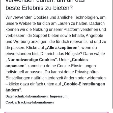
08.08.26
–
06.08.27
5-8 Nächte
beste Erlebnis zu bieten?
Wer wird verreisen
Wir verwenden Cookies und ähnliche Technologien, um
2 Erwachsene
Keine Kinder
unsere Webseite für dich am Laufen zu halten. Dadurch
können wir die Nutzung unserer Plattform verstehen und
Mehr Filter anzeigen
verbessern, dir Support bieten sowie Inhalte, Angebote
und Werbung anzeigen, die für dich relevant sind und zu
dir passen. Klicke auf
„Alle akzeptieren“
, wenn du
einverstanden bist. Dir reicht das Nötigste? Dann wähle
„Nur notwendige Cookies“
. Unter
„Cookies
anpassen“
kannst du deine Cookie-Einstellungen
Footer
Footer navigation
individuell anpassen. Du kannst deine Privatsphäre-
Über uns
Einstellungen natürlich jederzeit ändern oder widerrufen
AGB
– klicke dazu einfach unten auf
„Cookie-Einstellungen
Service & Hilfe
Bestpreisgarantie
ändern“
.
Datenschutz-Informationen
Impressum
Agenturbetreuung
Cookie-Einstellungen ändern
Folge uns
Barrierefreies Reisen
Cookie/Tracking-Informationen
Cookie-Richtlinie
Check-in
Datenschutz