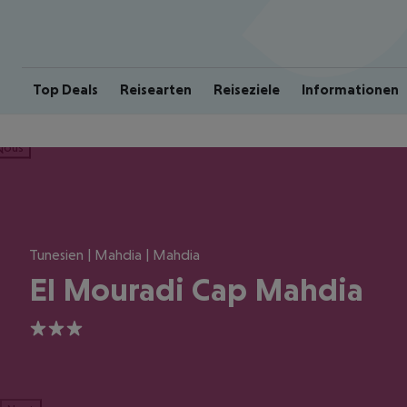
Top Deals
Reisearten
Reiseziele
Informationen
ious
Tunesien | Mahdia | Mahdia
El Mouradi Cap Mahdia
3