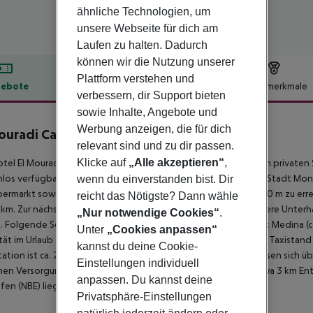
ähnliche Technologien, um
unsere Webseite für dich am
Laufen zu halten. Dadurch
können wir die Nutzung unserer
Plattform verstehen und
ebote
Hotelbeschreibung
Hotelmerkmale
verbessern, dir Support bieten
lbeschreibung
sowie Inhalte, Angebote und
Werbung anzeigen, die für dich
ouradi Cap Mahdia
relevant sind und zu dir passen.
3
Klicke auf
„Alle akzeptieren“
,
tel El Mouradi Cap Mahdia liegt direkt am Private Beach, einem privat
los verfügbar. Zum touristischen Zentrum sind es ca. 3 km. Die Stadt Monas
wenn du einverstanden bist. Dir
permarkt sowie weitere Einkaufsmöglichkeiten sind nach ca. 500 m zu er
reicht das Nötigste? Dann wähle
 km. Zur nächsten Diskothek gelangt man nach rund 1 km. Weitere Unterh
„Nur notwendige Cookies“
.
. Folgende Sehenswürdigkeiten sind vom Hotel aus erreichbar: Medina (ca. 
Unter
„Cookies anpassen“
tät im Urlaub sorgen neben einem Mietwagen-Verleih auch ein Taxistand (c
kannst du deine Cookie-
ation ist ca. 2 km entfernt. Weiter entfernt gelegene Orte lassen sich ü
Einstellungen individuell
chen Versorgung im Notfall befindet sich ein Krankenhaus in etwa 3 km Entf
anpassen. Du kannst deine
fen (NBE) liegt in etwa 100 km Entfernung.
Privatsphäre-Einstellungen