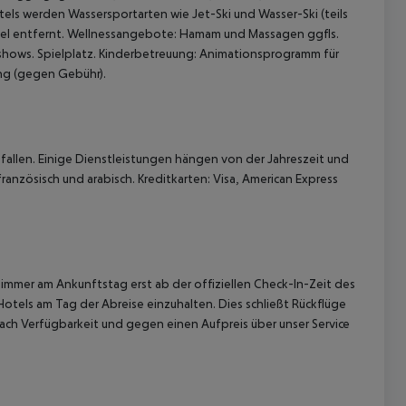
otels werden Wassersportarten wie Jet-Ski und Wasser-Ski (teils
tel entfernt. Wellnessangebote: Hamam und Massagen ggfls.
ows. Spielplatz. Kinderbetreuung: Animationsprogramm für
ting (gegen Gebühr).
allen. Einige Dienstleistungen hängen von der Jahreszeit und
ranzösisch und arabisch. Kreditkarten: Visa, American Express
immer am Ankunftstag erst ab der offiziellen Check-In-Zeit des
Hotels am Tag der Abreise einzuhalten. Dies schließt Rückflüge
ach Verfügbarkeit und gegen einen Aufpreis über unser Service