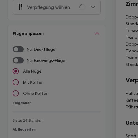
Zim
Verpflegung wählen
Doppel
Standa
Terras
Flüge anpassen
Twinbe
Doppel
Nur Direktflüge
TV sow
Twinbe
Nur Eurowings-Flüge
Standa
Alle Flüge
Ver
Mit Koffer
Frühst
Ohne Koffer
Kaffee
Flugdauer
Flugdauer
Frühst
Bis zu 24 Stunden
Unte
Abflugzeiten
Abflugzeiten
Sport-