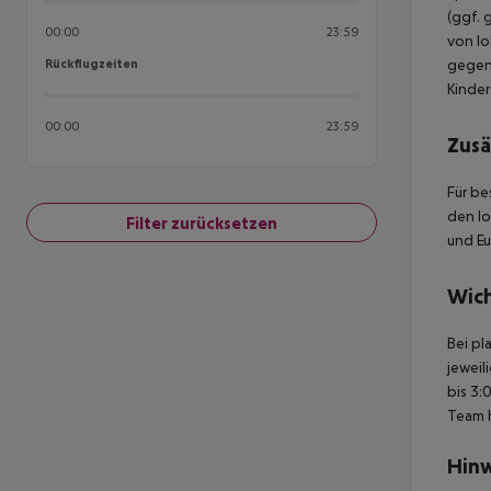
(ggf. 
00:00
23:59
von lo
Rückflugzeiten
gegen
Rückflugzeiten
Kinder
00:00
23:59
Zusä
Für be
den lo
Filter zurücksetzen
und Eu
Wich
Bei pl
jeweil
bis 3:
Team 
Hinw