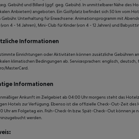
geg. Gebühr) und Billard (ggf. geg. Gebühr). In unmittelbarer Nähe des H
kalen Anbietern) angeboten. Ein Golfplatz befindet sich 50 km vom Ho
 Gebühr. Unterhaltung für Erwachsene: Animationsprogramm mit Abendsh
 (von 4 - 14 Jahren), Mini-Club für Kinder (von 4 - 12 Jahren) und Babysit
tzliche Informationen
stimmte Einrichtungen oder Aktivitäten können zusätzliche Gebühren anf
kalen klimatischen Bedingungen ab. Servicesprachen: englisch, deutsch, f
ro/MasterCard.
tige Informationen
anmäßiger Ankunft im Zielgebiet ab 04:00 Uhr morgens steht das Hotelz
igen Hotels zur Verfügung. Ebenso ist die offizielle Check-Out-Zeit des 
00 Uhr am Folgetag ein. Früh-Check-In bzw. Spät-Check-Out können je n
hinzugebucht werden.
eis: