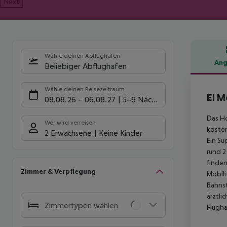
Next
Wähle deinen Abflughafen
Ang
Beliebiger Abflughafen
Hote
Wähle deinen Reisezeitraum
El M
08.08.26
–
06.08.27
5-8 Nächte
Das Ho
Wer wird verreisen
kosten
2 Erwachsene
Keine Kinder
Ein Su
rund 2
finden
Zimmer & Verpflegung
Mobili
Bahnst
ärztli
Zimmertypen wählen
Flugha