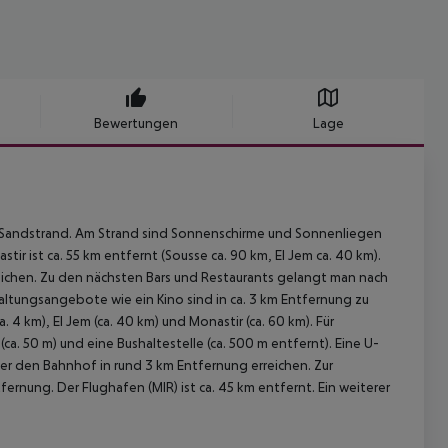
Bewertungen
Lage
en Sandstrand. Am Strand sind Sonnenschirme und Sonnenliegen
tir ist ca. 55 km entfernt (Sousse ca. 90 km, El Jem ca. 40 km).
reichen. Zu den nächsten Bars und Restaurants gelangt man nach
altungsangebote wie ein Kino sind in ca. 3 km Entfernung zu
4 km), El Jem (ca. 40 km) und Monastir (ca. 60 km). Für
a. 50 m) und eine Bushaltestelle (ca. 500 m entfernt). Eine U-
ber den Bahnhof in rund 3 km Entfernung erreichen. Zur
ernung. Der Flughafen (MIR) ist ca. 45 km entfernt. Ein weiterer