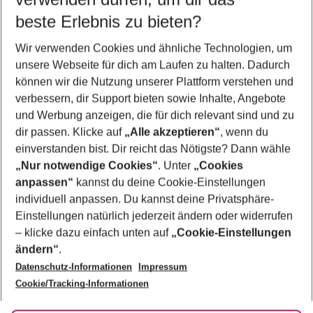
10.08.26
–
08.08.27
5-8 Nächte
beste Erlebnis zu bieten?
Wer wird verreisen
Wir verwenden Cookies und ähnliche Technologien, um
2 Erwachsene
Keine Kinder
unsere Webseite für dich am Laufen zu halten. Dadurch
können wir die Nutzung unserer Plattform verstehen und
Mehr Filter anzeigen
verbessern, dir Support bieten sowie Inhalte, Angebote
und Werbung anzeigen, die für dich relevant sind und zu
dir passen. Klicke auf
„Alle akzeptieren“
, wenn du
einverstanden bist. Dir reicht das Nötigste? Dann wähle
„Nur notwendige Cookies“
. Unter
„Cookies
anpassen“
kannst du deine Cookie-Einstellungen
Footer
Footer navigation
individuell anpassen. Du kannst deine Privatsphäre-
Über uns
Einstellungen natürlich jederzeit ändern oder widerrufen
AGB
– klicke dazu einfach unten auf
„Cookie-Einstellungen
Service & Hilfe
Bestpreisgarantie
ändern“
.
Datenschutz-Informationen
Impressum
Agenturbetreuung
Cookie-Einstellungen ändern
Folge uns
Barrierefreies Reisen
Cookie/Tracking-Informationen
Cookie-Richtlinie
Check-in
Datenschutz