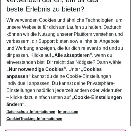
12.08.26
–
10.08.27
5-8 Nächte
beste Erlebnis zu bieten?
Wer wird verreisen
Wir verwenden Cookies und ähnliche Technologien, um
2 Erwachsene
Keine Kinder
unsere Webseite für dich am Laufen zu halten. Dadurch
können wir die Nutzung unserer Plattform verstehen und
Mehr Filter anzeigen
verbessern, dir Support bieten sowie Inhalte, Angebote
und Werbung anzeigen, die für dich relevant sind und zu
dir passen. Klicke auf
„Alle akzeptieren“
, wenn du
einverstanden bist. Dir reicht das Nötigste? Dann wähle
„Nur notwendige Cookies“
. Unter
„Cookies
anpassen“
kannst du deine Cookie-Einstellungen
Footer
Footer navigation
individuell anpassen. Du kannst deine Privatsphäre-
Über uns
Einstellungen natürlich jederzeit ändern oder widerrufen
AGB
– klicke dazu einfach unten auf
„Cookie-Einstellungen
Service & Hilfe
Bestpreisgarantie
ändern“
.
Datenschutz-Informationen
Impressum
Agenturbetreuung
Cookie-Einstellungen ändern
Folge uns
Barrierefreies Reisen
Cookie/Tracking-Informationen
Cookie-Richtlinie
Check-in
Datenschutz